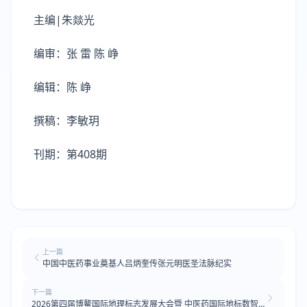
主编|朱燚光
编审：张 雷 陈 峥
编辑：陈 峥
撰稿：李敏玥
刊期：第408期
上一篇
中国中医药事业奠基人吕炳奎传张元明医圣法脉纪实
下一篇
2026第四届博鳌国际地理标志发展大会暨 中医药国际地标数智