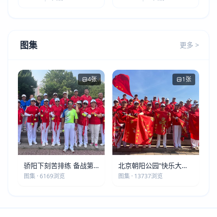
图集
更多 >
4张
1张
骄阳下刻苦排练 备战第
北京朝阳公园“快乐大本
五届莫斯科世界大健康运
营”建党105周年庆祝活动
图集 · 6169浏览
图集 · 13737浏览
动会
圆满落幕