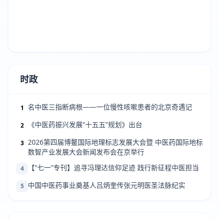
时政
名中医三指断病根——一位慢性咳嗽患者的北京奇遇记
1
《中医药振兴发展“十五五”规划》出台
2
2026第四届博鳌国际地理标志发展大会暨 中医药国际地标
3
数智产业发展大会新闻发布会在京举行
【“七一”专刊】追寻冯理达信仰足迹 践行新征程中医担当
4
中国中医药事业奠基人吕炳奎传张元明医圣法脉纪实
5