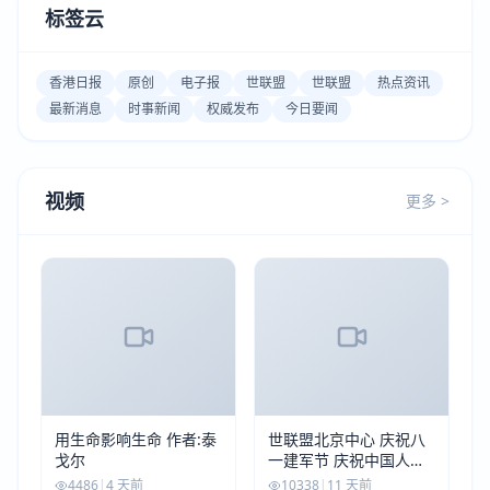
标签云
香港日报
原创
电子报
世联盟
世联盟
热点资讯
最新消息
时事新闻
权威发布
今日要闻
视频
更多 >
用生命影响生命 作者:泰
世联盟北京中心 庆祝八
戈尔
一建军节 庆祝中国人民
解放军建军99周年
4486
|
4 天前
10338
|
11 天前