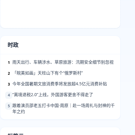
时政
雨天出行、车辆涉水、草原旅游：汛期安全细节别忽视
1
「皖美如画」天柱山下有个“俄罗斯村”
2
今年全国暑期文旅消费季将发放超4.5亿元消费补贴
3
“离境退税2.0”上线，外国游客更舍不得走了
4
跟着演员邵老五打卡中国·周原｜赴一场周礼与封神的千
5
年之约