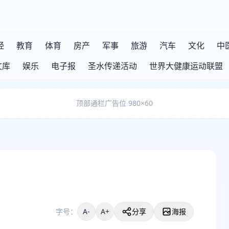
经
教育
体育
房产
军事
旅游
汽车
文化
中
文库
娱乐
电子报
圣水传递活动
世界大健康运动联盟
顶部通栏广告位 980×60
字号：
A-
A+
分享
海报