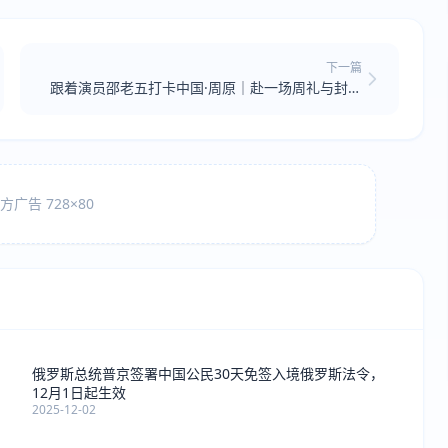
下一篇
跟着演员邵老五打卡中国·周原｜赴一场周礼与封神
的千年之约
广告 728×80
俄罗斯总统普京签署中国公民30天免签入境俄罗斯法令，
12月1日起生效
2025-12-02