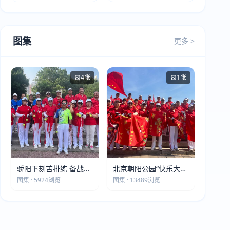
图集
更多 >
4张
1张
骄阳下刻苦排练 备战第
北京朝阳公园“快乐大本
五届莫斯科世界大健康
营”建党105周年庆祝活
图集 · 5924浏览
图集 · 13489浏览
运动会
动圆满落幕