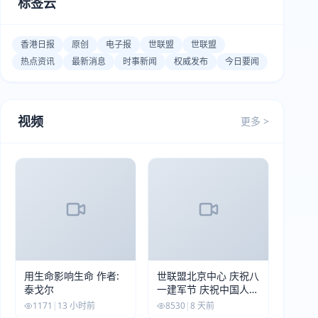
标签云
香港日报
原创
电子报
世联盟
世联盟
热点资讯
最新消息
时事新闻
权威发布
今日要闻
视频
更多 >
用生命影响生命 作者:
世联盟北京中心 庆祝八
泰戈尔
一建军节 庆祝中国人民
解放军建军99周年
1171
|
13 小时前
8530
|
8 天前