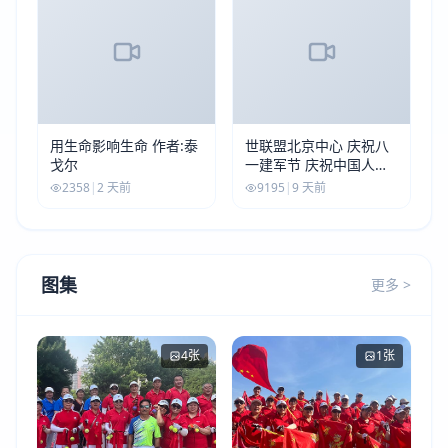
用生命影响生命 作者:泰
世联盟北京中心 庆祝八
戈尔
一建军节 庆祝中国人民
解放军建军99周年
2358
|
2 天前
9195
|
9 天前
图集
更多 >
4张
1张