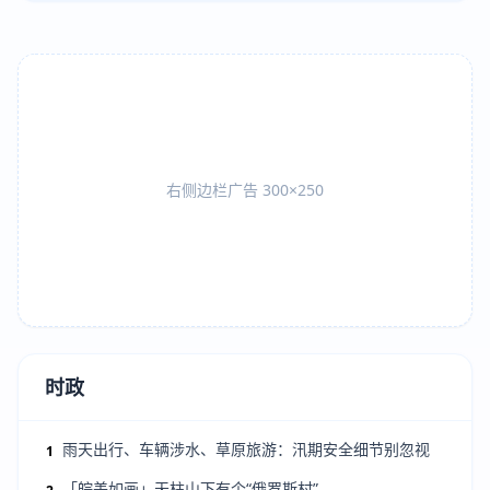
右侧边栏广告 300×250
时政
雨天出行、车辆涉水、草原旅游：汛期安全细节别忽视
1
「皖美如画」天柱山下有个“俄罗斯村”