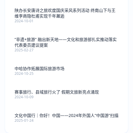
陕办长安唐诗之旅欢度国庆采风系列活动 终南山下与王
维李商隐杜甫实现千年邂逅
2024-10-01
“非遗+旅游” 融出新天地——文化和旅游部扎实推动落实
代表委员建议提案
2025-02-27
中哈协作拓展国际旅游市场
2024-10-25
赛事旅行、县域旅行火了 假期文旅新亮点涌现
2024-10-09
文化中国行｜你好！中国——2024年外国人“中国游”扫描
2025-01-24