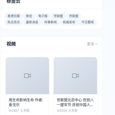
标签云
香港日报
原创
电子报
世联盟
世联盟
热点资讯
最新消息
时事新闻
权威发布
今日要闻
视频
更多 >
用生命影响生命 作者:
世联盟北京中心 庆祝八
泰戈尔
一建军节 庆祝中国人民
解放军建军99周年
2467
|
2 天前
9254
|
9 天前