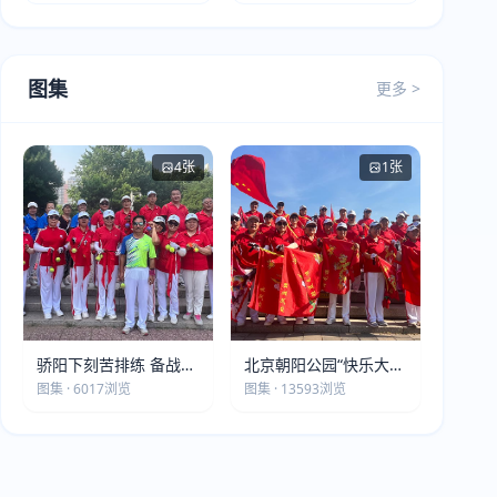
图集
更多 >
4张
1张
骄阳下刻苦排练 备战第
北京朝阳公园“快乐大本
五届莫斯科世界大健康
营”建党105周年庆祝活
图集 · 6017浏览
图集 · 13593浏览
运动会
动圆满落幕