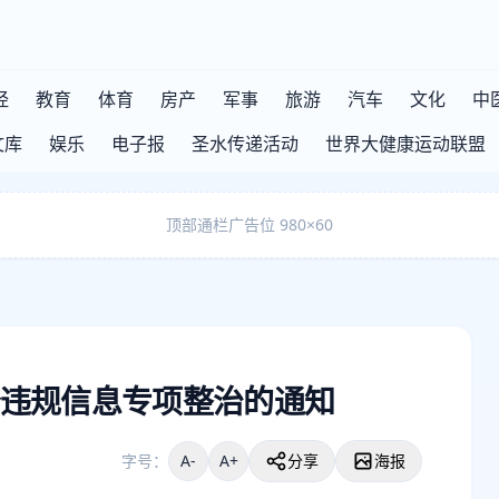
经
教育
体育
房产
军事
旅游
汽车
文化
中
文库
娱乐
电子报
圣水传递活动
世界大健康运动联盟
顶部通栏广告位 980×60
违规信息专项整治的通知
字号：
A-
A+
分享
海报