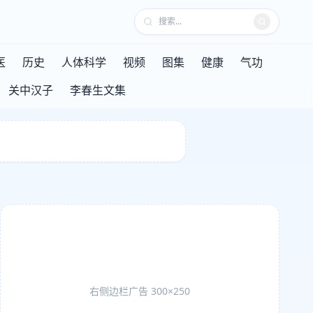
医
历史
人体科学
视频
图集
健康
气功
关中汉子
李春生文集
右侧边栏广告 300×250