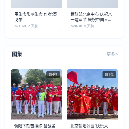
用生命影响生命 作者:泰
世联盟北京中心 庆祝八
戈尔
一建军节 庆祝中国人民
解放军建军99周年
3168
|
2 天前
9630
|
9 天前
图集
更多 >
4张
1张
骄阳下刻苦排练 备战第
北京朝阳公园“快乐大本