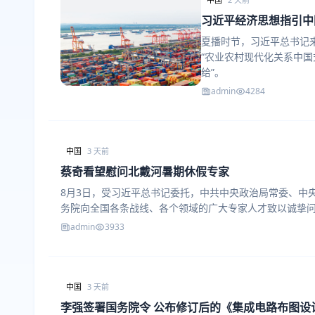
习近平经济思想指引中
夏播时节，习近平总书记
“农业农村现代化关系中国
给”。
admin
4284
中国
3 天前
蔡奇看望慰问北戴河暑期休假专家
8月3日，受习近平总书记委托，中共中央政治局常委、中
务院向全国各条战线、各个领域的广大专家人才致以诚挚
admin
3933
中国
3 天前
李强签署国务院令 公布修订后的《集成电路布图设