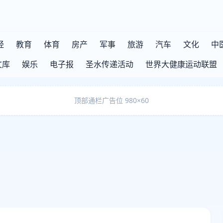
经
教育
体育
房产
军事
旅游
汽车
文化
中
文库
娱乐
电子报
圣水传递活动
世界大健康运动联盟
顶部通栏广告位 980×60