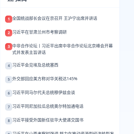
全国统战部长会议在京召开 王沪宁出席并讲话
1
习近平在甘肃兰州市考察调研
2
中非合作论坛丨习近平出席中非合作论坛北京峰会开幕
3
式并发表主旨讲话
习近平会见埃及总统塞西
4
外交部回应美方称对华关税达145%
5
习近平同马尔代夫总统穆伊兹会谈
6
习近平同尼加拉瓜总统奥尔特加通电话
7
习近平接受外国新任驻华大使递交国书
8
习近平在山西考察时强调 努力在推动资源型经济转型发