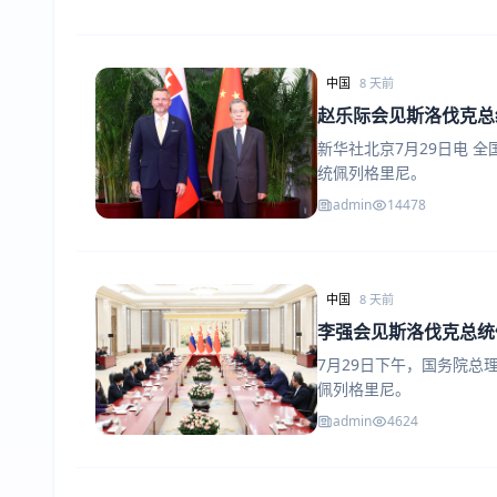
中国
8 天前
赵乐际会见斯洛伐克总
新华社北京7月29日电 
统佩列格里尼。
admin
14478
中国
8 天前
李强会见斯洛伐克总统
7月29日下午，国务院
佩列格里尼。
admin
4624