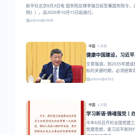
新华社北京8月3日电 国务院总理李强日前签署国务院令
例》），自2026年10月15日起施行。
admin
3948
中国
4 天前
健康中国建设，习近平
文章强调，到2035年建
标的关键时期，必须统筹
admin
4763
中国
4 天前
学习新语·铸魂强党丨
今年6月召开的全国党建
党建思想，是习近平新时