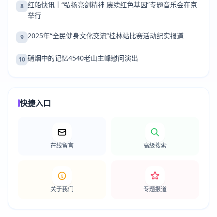
红船快讯｜“弘扬亮剑精神 赓续红色基因”专题音乐会在京
8
举行
2025年“全民健身文化交流”桂林站比赛活动纪实报道
9
硝烟中的记忆4540老山主峰慰问演出
10
快捷入口
在线留言
高级搜索
关于我们
专题报道