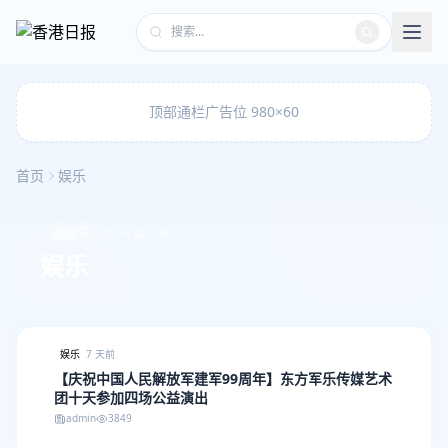
顶部通栏广告位 980×60
首页
娱乐
娱乐
共 96 篇文章
娱乐
娱乐
7 天前
【庆祝中国人民解放军建军99周年】东方军乐传媒艺术
团十天参加四场公益演出
admin
3849