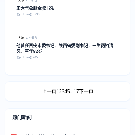
人物
4 个月前
正大气象赵金虎书法
admin
6793
人物
4 个月前
他曾任西安市委书记、陕西省委副书记，一生两袖清
风，享年82岁
admin
7457
上一页
1
2
3
4
5
...
17
下一页
热门新闻