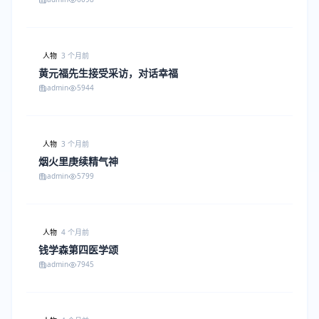
人物
3 个月前
黄元福先生接受采访，对话幸福
admin
5944
人物
3 个月前
烟火里庚续精气神
admin
5799
人物
4 个月前
钱学森第四医学颂
admin
7945