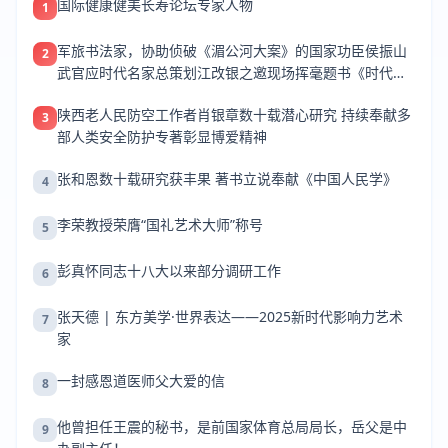
国际健康健美长寿论坛专家人物
1
军旅书法家，协助侦破《湄公河大案》的国家功臣侯振山
2
武官应时代名家总策划江改银之邀现场挥毫题书《时代名
家》
陕西老人民防空工作者肖银章数十载潜心研究 持续奉献多
3
部人类安全防护专著彰显博爱精神
张和恩数十载研究获丰果 著书立说奉献《中国人民学》
4
李荣教授荣膺“国礼艺术大师”称号
5
彭真怀同志十八大以来部分调研工作
6
张天德 | 东方美学·世界表达——2025新时代影响力艺术
7
家
一封感恩道医师父大爱的信
8
他曾担任王震的秘书，是前国家体育总局局长，岳父是中
9