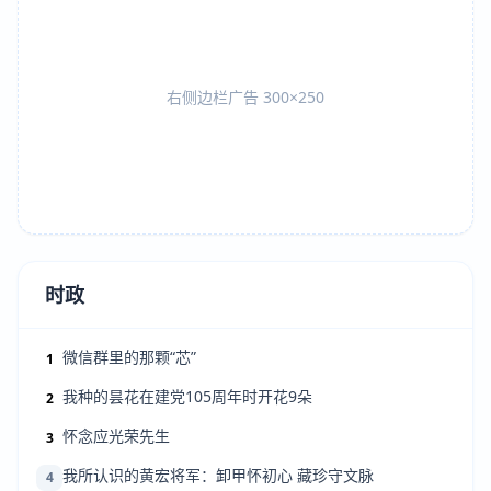
右侧边栏广告 300×250
时政
微信群里的那颗“芯”
1
我种的昙花在建党105周年时开花9朵
2
怀念应光荣先生
3
我所认识的黄宏将军：卸甲怀初心 藏珍守文脉
4