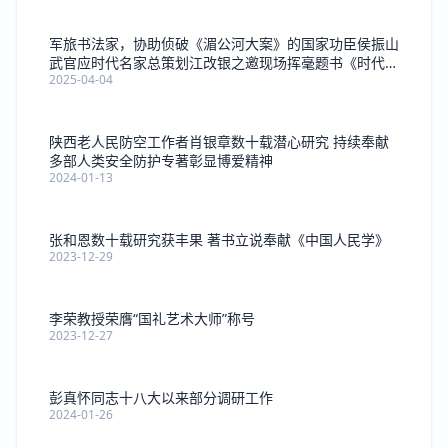
军旅书法家，协助侦破《湄公河大案》的国家功臣侯振山
武官应时代名家总策划江改银之邀现场挥毫题书《时代名
2025-04-04
家》
陕西老人民防空工作者肖银章数十载潜心研究 持续奉献
多部人类安全防护专著彰显博爱精神
2024-01-13
张和恩数十载研究获丰果 著书立说奉献《中国人民学》
2023-12-29
李荣教授荣膺“国礼艺术大师”称号
2023-12-27
彭真怀同志十八大以来部分调研工作
2024-01-26