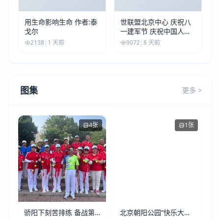
用生命影响生命 作者:泰
世联盟北京中心 庆祝八
戈尔
一建军节 庆祝中国人民
解放军建军99周年
2138
|
1 天前
9072
|
8 天前
图集
更多 >
4张
1张
骄阳下刻苦排练 备战第
北京朝阳公园“快乐大本