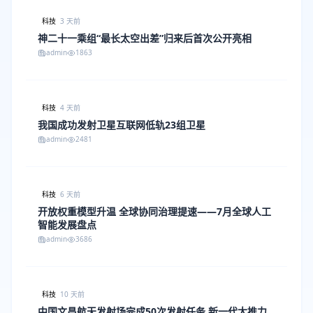
科技
3 天前
神二十一乘组“最长太空出差”归来后首次公开亮相
admin
1863
科技
4 天前
我国成功发射卫星互联网低轨23组卫星
admin
2481
科技
6 天前
开放权重模型升温 全球协同治理提速——7月全球人工
智能发展盘点
admin
3686
科技
10 天前
中国文昌航天发射场完成50次发射任务 新一代大推力