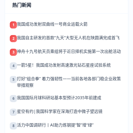
热门新闻
我国成功发射双曲线一号商业运载火箭
1
我国自主研发的首款“九天”大型无人机在陕圆满完成首飞
2
神舟十九号航天员乘组将于近日择机实施第一次出舱活动
3
一箭5星！我国成功发射高速激光钻石星座试验系统
4
打好“组合拳” 着力强韧性——当前各地各部门稳企业政策
5
举措观察
我国国际月球科研站基本型预计2035年前建成
6
星空有约|我国科学家在深海打造中微子望远镜
7
活力中国调研行丨AI助力炼钢提“智”增“绿”
8