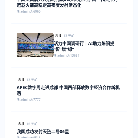
运载火箭高稳定高密度发射常态化
admin
6060
科技
13 天前
活力中国调研行丨AI助力炼钢提
“智”增“绿”
admin
13687
科技
13 天前
APEC数字周走进成都 中国西部释放数字经济合作新机
遇
admin
7777
科技
16 天前
我国成功发射天链二号06星
admin
9516