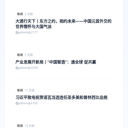
新闻
3 天前
大道行天下丨东方之约，相约未来——中国元首外交的
世界情怀与大国气派
admin
2177
新闻
5 天前
产业发展开新局丨“中国智造”：通全球 促共赢
admin
3294
新闻
11 天前
习近平致电祝贺诺瓦当选连任圣多美和普林西比总统
admin
6765
新闻
13 天前