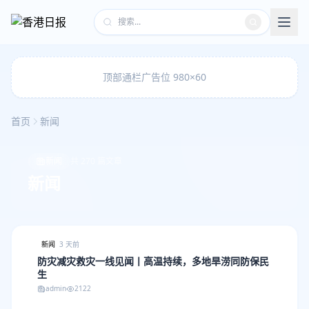
顶部通栏广告位 980×60
首页
新闻
新闻
共 270 篇文章
新闻
新闻
3 天前
防灾减灾救灾一线见闻丨高温持续，多地旱涝同防保民
生
admin
2122