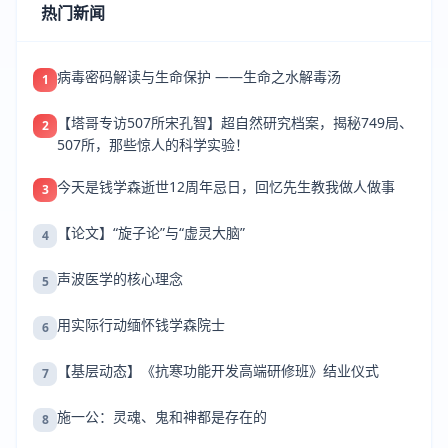
热门新闻
病毒密码解读与生命保护 ——生命之水解毒汤
1
【塔哥专访507所宋孔智】超自然研究档案，揭秘749局、
2
507所，那些惊人的科学实验！
今天是钱学森逝世12周年忌日，回忆先生教我做人做事
3
【论文】“旋子论”与“虚灵大脑”
4
声波医学的核心理念
5
用实际行动缅怀钱学森院士
6
【基层动态】《抗寒功能开发高端研修班》结业仪式
7
施一公：灵魂、鬼和神都是存在的
8