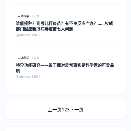
人体科学
3 年前
谁能接种？到哪儿打疫苗？有不良反应咋办？……权威
部门回应新冠病毒疫苗七大问题
admin
10609
人体科学
3 年前
特异功能研究——敢于面对反常事实是科学家的可贵品
质
admin
13924
上一页
1
2
3
下一页