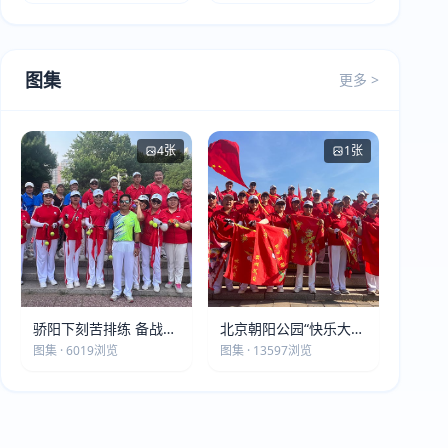
图集
更多 >
4张
1张
骄阳下刻苦排练 备战第
北京朝阳公园“快乐大本
五届莫斯科世界大健康
营”建党105周年庆祝活
图集 · 6019浏览
图集 · 13597浏览
运动会
动圆满落幕