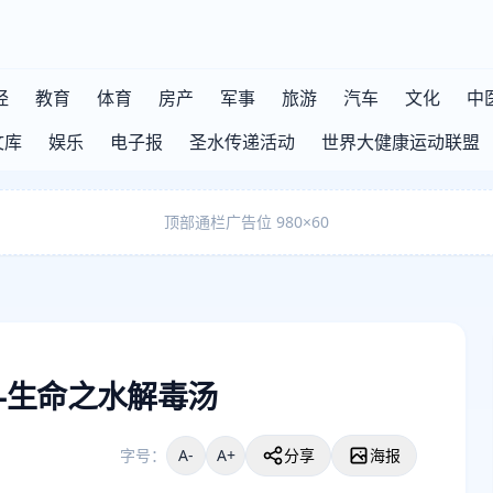
经
教育
体育
房产
军事
旅游
汽车
文化
中
文库
娱乐
电子报
圣水传递活动
世界大健康运动联盟
顶部通栏广告位 980×60
—生命之水解毒汤
字号：
A-
A+
分享
海报