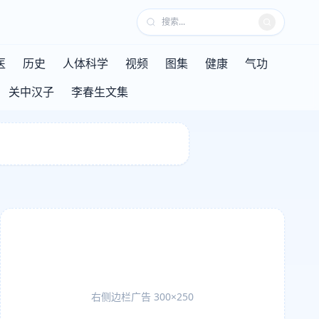
医
历史
人体科学
视频
图集
健康
气功
关中汉子
李春生文集
右侧边栏广告 300×250