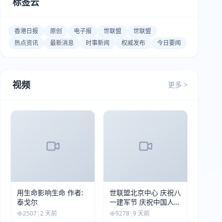
标签云
香港日报
原创
电子报
世联盟
世联盟
热点资讯
最新消息
时事新闻
权威发布
今日要闻
视频
更多 >
用生命影响生命 作者:
世联盟北京中心 庆祝八
泰戈尔
一建军节 庆祝中国人民
解放军建军99周年
2507
|
2 天前
9278
|
9 天前