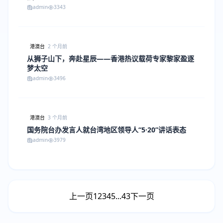
admin
3343
港澳台
2 个月前
从狮子山下，奔赴星辰——香港热议载荷专家黎家盈逐
梦太空
admin
3496
港澳台
3 个月前
国务院台办发言人就台湾地区领导人“5·20”讲话表态
admin
3979
上一页
1
2
3
4
5
...
43
下一页