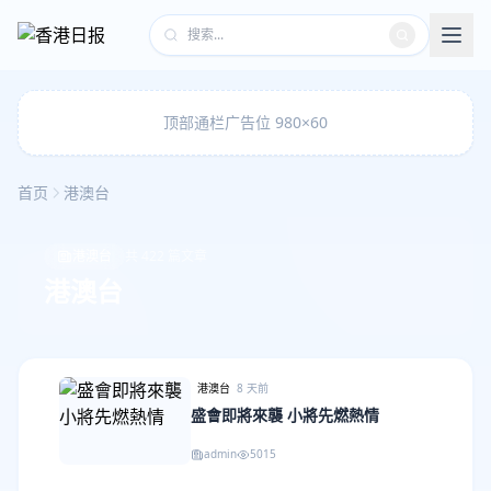
顶部通栏广告位 980×60
首页
港澳台
港澳台
共 422 篇文章
港澳台
港澳台
8 天前
盛會即將來襲 小將先燃熱情
admin
5015