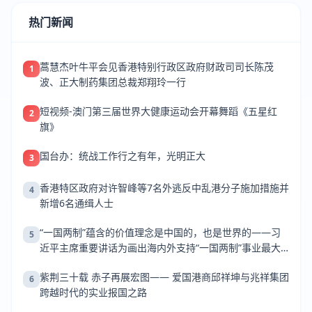
热门新闻
蒿慧杰叶牛平会见香港特别行政区政府财政司司长陈茂
1
波、正大制药集团总裁郑翔玲一行
短视频-澳门第三届世界大健康运动会开幕舞蹈《五星红
2
旗》
国台办：统战工作行之有年，光明正大
3
香港特区政府对许智峰等7名外逃反中乱港分子施加措施并
4
新增6名通缉人士
“一国两制”蕴含的价值理念是中国的，也是世界的——习
5
近平主席重要讲话为画出海内外支持“一国两制”事业最大
同心圆凝聚更多力量
紫荆三十载 赤子再展宏图—— 爱国港商邱祥坤与兆祥集团
6
跨越时代的实业报国之路