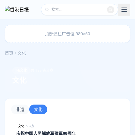
顶部通栏广告位 980×60
首页
文化
文化
共 189 篇文章
文化
非遗
文化
文化
5 天前
庆祝中国人民解放军建军99周年