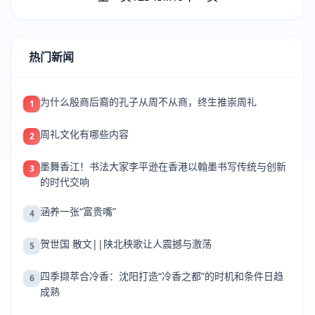
热门新闻
为什么殷商后裔的孔子从周不从商，终生推崇周礼
1
周礼文化有哪些内容
2
墨舞香江！书法大家李平逊在香港以翰墨书写传统与创新
3
的时代交响
涵养一张“富贵嘴”
4
贺世国 散文||陕北秧歌让人震撼与激荡
5
四季撷萃合冷香：沈阳打造“冷香之都”的时机和条件日趋
6
成熟