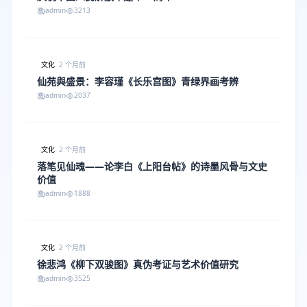
admin
3213
文化
2 个月前
仙苑與盛景：李容瑾《长乐宫图》青绿界画考辨
admin
2037
文化
2 个月前
落笔见仙魂——论李白《上阳台帖》的诗墨风骨与文史
价值
admin
1888
文化
2 个月前
徐悲鸿《柳下双骏图》真伪考证与艺术价值研究
admin
3525