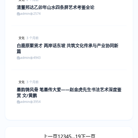
清董邦达乙卯年山水四条屏艺术考鉴全论
admin
2574
文化
3 个月前
白鹿原聚贤才 两岸话东坡 共筑文化传承与产业协同新
篇
admin
4943
文化
3 个月前
墨韵铸风骨 笔墨传大爱——赵金虎先生书法艺术深度鉴
赏 文/黄鹏
admin
3954
上一页
1
2
3
4
5
...
19
下一页