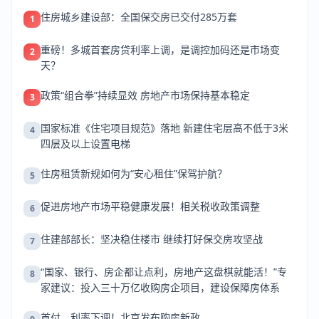
住房城乡建设部：全国保交房已交付285万套
1
重磅！多城首套房贷利率上调，是调控加码还是市场变
2
天？
政策“组合拳”持续显效 房地产市场保持基本稳定
3
国家标准《住宅项目规范》落地 新建住宅层高不低于3米
4
四层及以上设置电梯
住房租赁新规如何为“安心租住”保驾护航？
5
促进房地产市场平稳健康发展！相关税收政策调整
6
住建部部长：坚决稳住楼市 继续打好保交房攻坚战
7
“国家、银行、房企都让点利，房地产这盘棋就能活！”专
8
家建议：投入三十万亿收购房企项目，建设保障房体系
首付、利率下调！北京发布购房新政