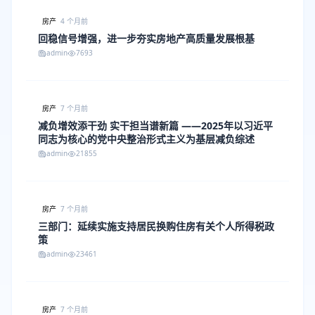
房产
4 个月前
回稳信号增强，进一步夯实房地产高质量发展根基
admin
7693
房产
7 个月前
减负增效添干劲 实干担当谱新篇 ——2025年以习近平
同志为核心的党中央整治形式主义为基层减负综述
admin
21855
房产
7 个月前
三部门：延续实施支持居民换购住房有关个人所得税政
策
admin
23461
房产
7 个月前