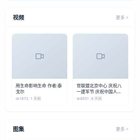
视频
更多 >
用生命影响生命 作者:泰
世联盟北京中心 庆祝八
戈尔
一建军节 庆祝中国人民
解放军建军99周年
1873
|
1 天前
8931
|
8 天前
图集
更多 >