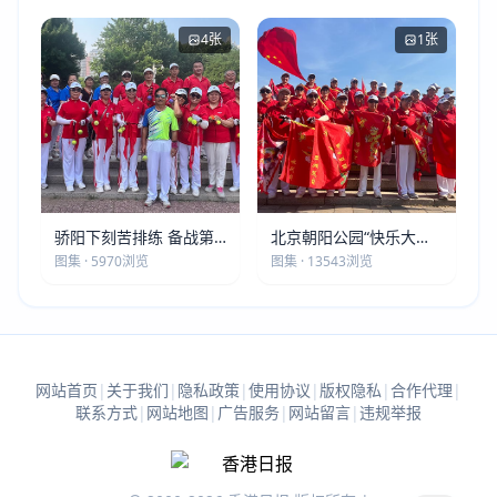
4张
1张
骄阳下刻苦排练 备战第
北京朝阳公园“快乐大本
五届莫斯科世界大健康运
营”建党105周年庆祝活动
图集 · 5970浏览
图集 · 13543浏览
动会
圆满落幕
网站首页
|
关于我们
|
隐私政策
|
使用协议
|
版权隐私
|
合作代理
|
联系方式
|
网站地图
|
广告服务
|
网站留言
|
违规举报