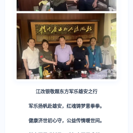
江改银敬题东方军乐雄安之行
军乐扬帆赴雄安，红魂铸梦意拳拳。
健康济世初心守，公益传情暖世间。