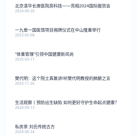
北京清华长庚医院高科技——亮相2024国际服贸会
2024-09-20
一九叁一国医馆项目揭牌仪式在中山隆重举行
2025-05-08
“体重管理”引领中国健康新风尚
2025-03-17
樊代明：这个院士真敢讲!听樊代明教授的肺腑之言
2023-11-26
生活观察丨预防出生缺陷 如何更好守护生命起点健康？
2024-09-13
私房茶 刘氏传统古方
2024-06-24