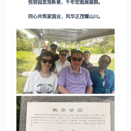
悦容园里观新景，千年宏图展盛颜。
同心共筑家国业，风华正茂耀山川。