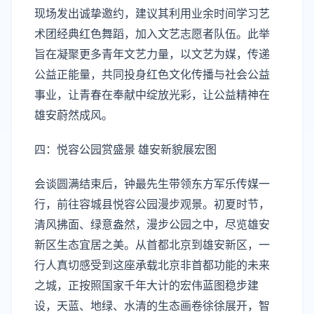
现场发出诚挚邀约，建议其利用业余时间学习艺
术团经典红色舞蹈，加入文艺志愿者队伍。此举
旨在凝聚更多青年文艺力量，以文艺为媒，传递
公益正能量，共同投身红色文化传播与社会公益
事业，让青春在奉献中绽放光彩，让公益精神在
雄安蔚然成风。
四：悦容公园赏盛景 雄安新貌展宏图
会谈圆满结束后，钟最先生带领东方军乐传媒一
行，前往容城县悦容公园漫步观景。初夏时节，
清风拂面、绿意盎然，漫步公园之中，尽览雄安
新区生态宜居之美。从首都北京到雄安新区，一
行人真切感受到这座承载北京非首都功能的未来
之城，正按照国家千年大计的宏伟蓝图稳步建
设，天蓝、地绿、水清的生态画卷徐徐展开，智