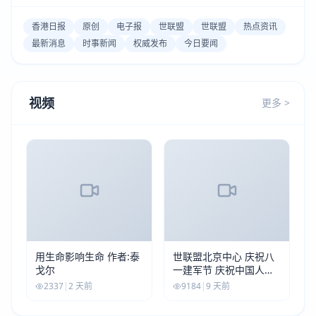
香港日报
原创
电子报
世联盟
世联盟
热点资讯
最新消息
时事新闻
权威发布
今日要闻
视频
更多 >
用生命影响生命 作者:泰
世联盟北京中心 庆祝八
戈尔
一建军节 庆祝中国人民
解放军建军99周年
2337
|
2 天前
9184
|
9 天前