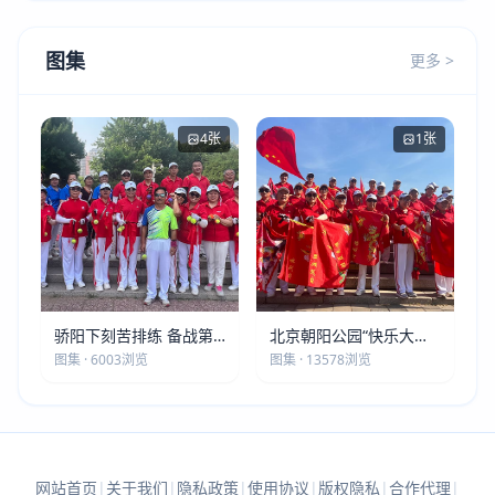
图集
更多 >
4张
1张
骄阳下刻苦排练 备战第
北京朝阳公园“快乐大本
五届莫斯科世界大健康运
营”建党105周年庆祝活动
图集 · 6003浏览
图集 · 13578浏览
动会
圆满落幕
网站首页
|
关于我们
|
隐私政策
|
使用协议
|
版权隐私
|
合作代理
|