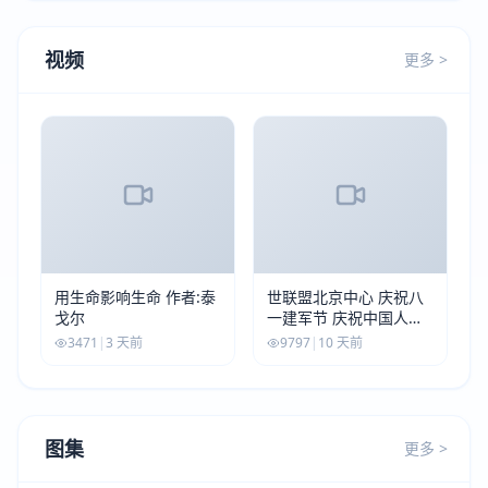
视频
更多 >
用生命影响生命 作者:泰
世联盟北京中心 庆祝八
戈尔
一建军节 庆祝中国人民
解放军建军99周年
3471
|
3 天前
9797
|
10 天前
图集
更多 >