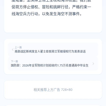
度戒备，坚决捍卫领土主权和海洋权益。我们敦
促荷方停止侵权、冒险和挑衅行径，严格约束一
线海空兵力行动，以免发生海空不测事件。
上一篇
南部战区新闻发言人翟士臣就荷兰军舰侵权行为发表谈话
下一篇
国防部：2026年全军院校计划招收约1.75万名普通高中毕业生
相关推荐上方广告 728×80