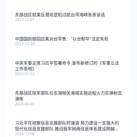
东部战区就美反潜巡逻机过航台湾海峡发表谈话
2023-12-07
中国国防部回应美对台军售："以台制华"注定失败
2023-12-20
中央军委主席习近平签署命令 发布新修订的《军事立法
工作条例》
2024-01-23
东部战区陆军部队位东海相关海域实施远程火力实弹射击
演练
2025-04-03
习近平在视察信息支援部队时强调 努力建设一支强大的
现代化信息支援部队 推动我军网络信息体系建设跨越发
2024-12-06
展