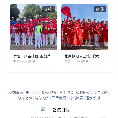
4张
1张
骄阳下刻苦排练 备战第
北京朝阳公园“快乐大本
五届莫斯科世界大健康运
营”建党105周年庆祝活动
图集 · 6094浏览
图集 · 13667浏览
动会
圆满落幕
网站首页
|
关于我们
|
隐私政策
|
使用协议
|
版权隐私
|
合作代理
|
联系方式
|
网站地图
|
广告服务
|
网站留言
|
违规举报