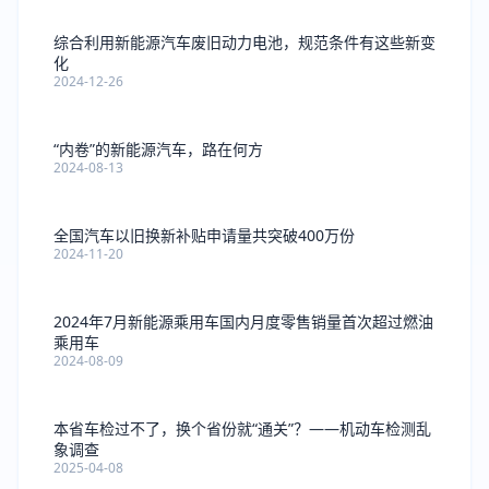
综合利用新能源汽车废旧动力电池，规范条件有这些新变
化
2024-12-26
“内卷”的新能源汽车，路在何方
2024-08-13
全国汽车以旧换新补贴申请量共突破400万份
2024-11-20
2024年7月新能源乘用车国内月度零售销量首次超过燃油
乘用车
2024-08-09
本省车检过不了，换个省份就“通关”？——机动车检测乱
象调查
2025-04-08