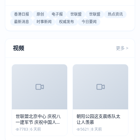
香港日报
原创
电子报
世联盟
世联盟
热点资讯
最新消息
时事新闻
权威发布
今日要闻
视频
更多 >
世联盟北京中心 庆祝八
朝阳公园这支晨练队太
一建军节 庆祝中国人民
让人羡慕
解放军建军99周年
7783
|
6 天前
5621
|
8 天前