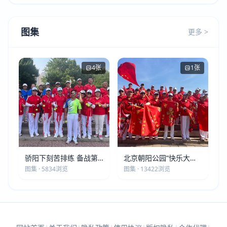
图集
更多 >
4张
1张
骄阳下刻苦排练 备战第
北京朝阳公园“快乐大本
五届莫斯科世界大健康运
营”建党105周年庆祝活动
图集 · 5834浏览
图集 · 13422浏览
动会
圆满落幕