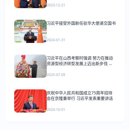
2023-12-21
习近平接受外国新任驻华大使递交国书
2024-01-31
习近平在山西考察时强调 努力在推动
资源型经济转型发展上迈出新步伐 奋
力谱写三晋大地推进中国式现代化新篇
章
2025-07-09
庆祝中华人民共和国成立75周年招待
会在京隆重举行 习近平发表重要讲话
2024-10-01