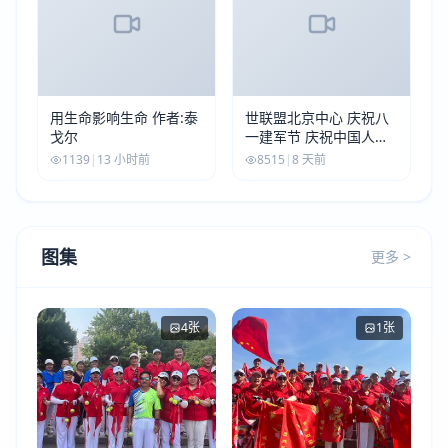
用生命影响生命 作者:泰
世联盟北京中心 庆祝八
戈尔
一建军节 庆祝中国人民
解放军建军99周年
1139
|
13 小时前
8515
|
8 天前
图集
更多 >
4张
1张