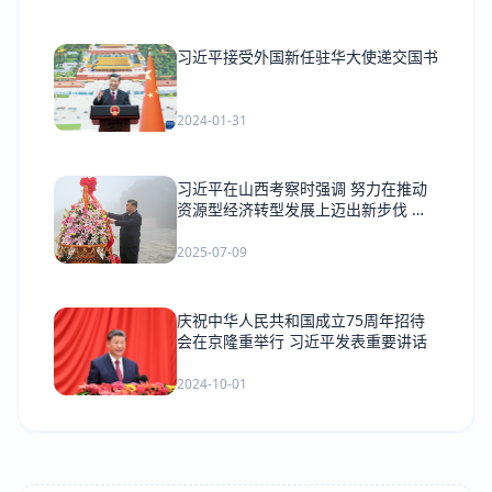
习近平接受外国新任驻华大使递交国书
2024-01-31
习近平在山西考察时强调 努力在推动
资源型经济转型发展上迈出新步伐 奋
力谱写三晋大地推进中国式现代化新篇
章
2025-07-09
庆祝中华人民共和国成立75周年招待
会在京隆重举行 习近平发表重要讲话
2024-10-01