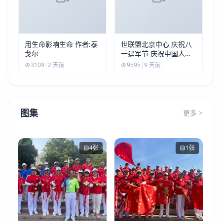
用生命影响生命 作者:泰
世联盟北京中心 庆祝八
戈尔
一建军节 庆祝中国人民
解放军建军99周年
3109
|
2 天前
9595
|
9 天前
图集
更多 >
4张
1张