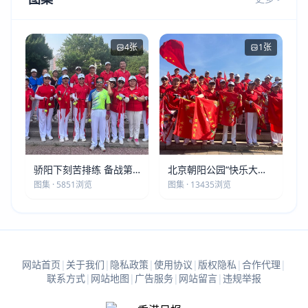
4张
1张
骄阳下刻苦排练 备战第
北京朝阳公园“快乐大本
五届莫斯科世界大健康运
营”建党105周年庆祝活动
图集 · 5851浏览
图集 · 13435浏览
动会
圆满落幕
网站首页
|
关于我们
|
隐私政策
|
使用协议
|
版权隐私
|
合作代理
|
联系方式
|
网站地图
|
广告服务
|
网站留言
|
违规举报