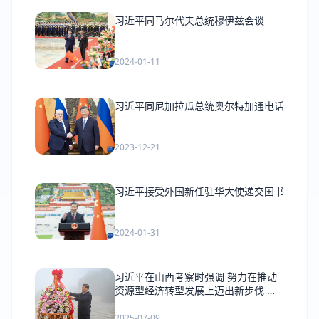
习近平同马尔代夫总统穆伊兹会谈
2024-01-11
习近平同尼加拉瓜总统奥尔特加通电话
2023-12-21
习近平接受外国新任驻华大使递交国书
2024-01-31
习近平在山西考察时强调 努力在推动
资源型经济转型发展上迈出新步伐 奋
力谱写三晋大地推进中国式现代化新篇
章
2025-07-09