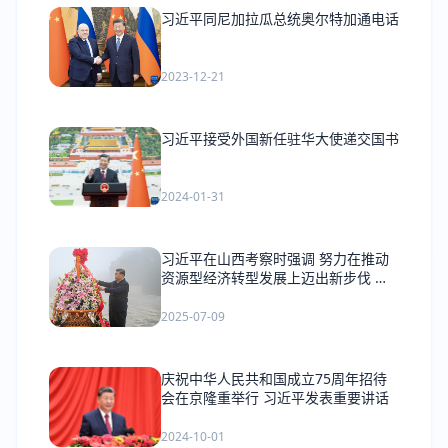
习近平同尼加拉瓜总统奥尔特加通电话
2023-12-21
习近平接受外国新任驻华大使递交国书
2024-01-31
习近平在山西考察时强调 努力在推动
资源型经济转型发展上迈出新步伐 奋
力谱写三晋大地推进中国式现代化新篇
章
2025-07-09
庆祝中华人民共和国成立75周年招待
会在京隆重举行 习近平发表重要讲话
2024-10-01