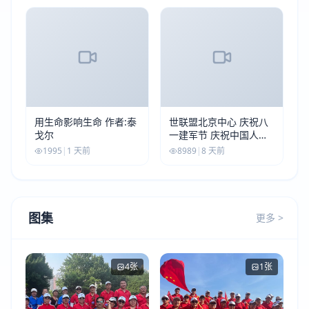
用生命影响生命 作者:泰
世联盟北京中心 庆祝八
戈尔
一建军节 庆祝中国人民
解放军建军99周年
1995
|
1 天前
8989
|
8 天前
图集
更多 >
4张
1张