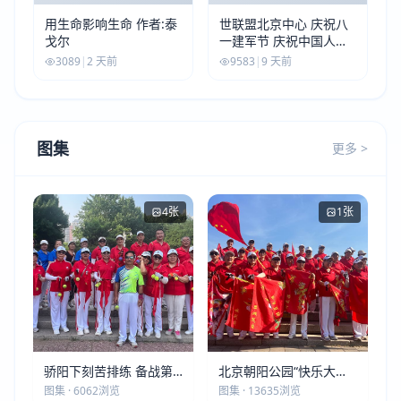
用生命影响生命 作者:泰
世联盟北京中心 庆祝八
戈尔
一建军节 庆祝中国人民
解放军建军99周年
3089
|
2 天前
9583
|
9 天前
图集
更多 >
4张
1张
骄阳下刻苦排练 备战第
北京朝阳公园“快乐大本
五届莫斯科世界大健康运
营”建党105周年庆祝活动
图集 · 6062浏览
图集 · 13635浏览