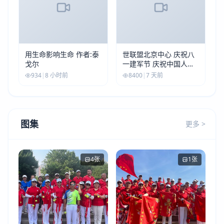
用生命影响生命 作者:泰
世联盟北京中心 庆祝八
戈尔
一建军节 庆祝中国人民
解放军建军99周年
934
|
8 小时前
8400
|
7 天前
图集
更多 >
4张
1张