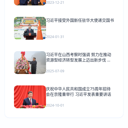
2023-12-21
习近平接受外国新任驻华大使递交国书
2024-01-31
习近平在山西考察时强调 努力在推动
资源型经济转型发展上迈出新步伐 奋
力谱写三晋大地推进中国式现代化新篇
章
2025-07-09
庆祝中华人民共和国成立75周年招待
会在京隆重举行 习近平发表重要讲话
2024-10-01