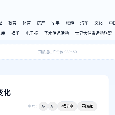
经
教育
体育
房产
军事
旅游
汽车
文化
中
文库
娱乐
电子报
圣水传递活动
世界大健康运动联盟
顶部通栏广告位 980×60
变化
字号：
A-
A+
分享
海报