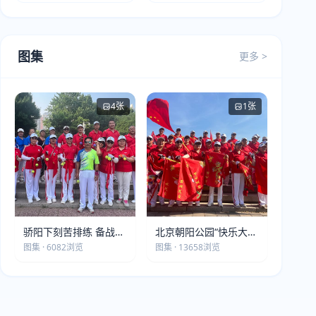
图集
更多 >
4张
1张
骄阳下刻苦排练 备战第
北京朝阳公园“快乐大本
五届莫斯科世界大健康
营”建党105周年庆祝活
图集 · 6082浏览
图集 · 13658浏览
运动会
动圆满落幕