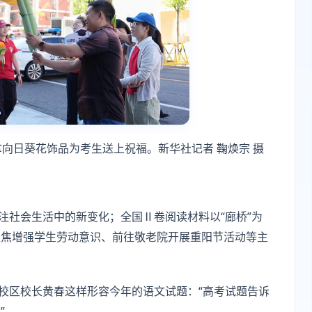
向日葵花饰品为考生送上祝福。新华社记者 鞠焕宗 摄
注社会生活中的新变化；全国Ⅱ卷阅读材料以“廊桥”为
聚焦增强学生劳动意识、前往敬老院开展重阳节活动等主
安校区校长黄春这样形容今年的语文试题：“高考试题告诉
”