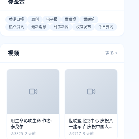
标签云
香港日报
原创
电子报
世联盟
世联盟
热点资讯
最新消息
时事新闻
权威发布
今日要闻
视频
更多 >
用生命影响生命 作者:
世联盟北京中心 庆祝八
泰戈尔
一建军节 庆祝中国人民
解放军建军99周年
3325
|
2 天前
9717
|
9 天前