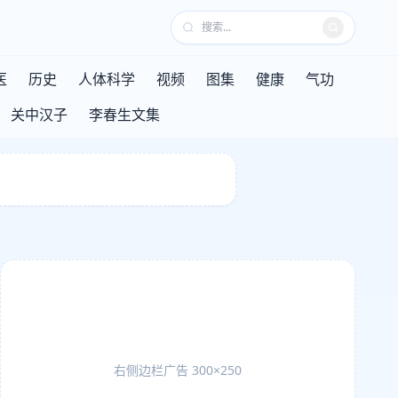
医
历史
人体科学
视频
图集
健康
气功
关中汉子
李春生文集
右侧边栏广告 300×250