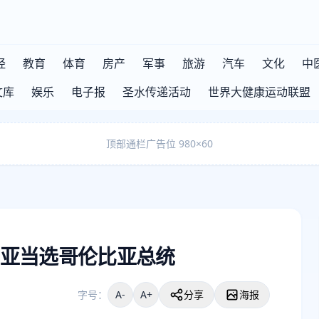
经
教育
体育
房产
军事
旅游
汽车
文化
中
文库
娱乐
电子报
圣水传递活动
世界大健康运动联盟
顶部通栏广告位 980×60
亚当选哥伦比亚总统
字号：
A-
A+
分享
海报