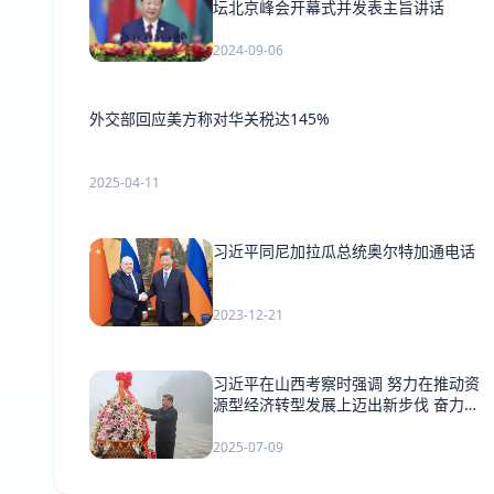
坛北京峰会开幕式并发表主旨讲话
2024-09-06
外交部回应美方称对华关税达145%
2025-04-11
习近平同尼加拉瓜总统奥尔特加通电话
2023-12-21
习近平在山西考察时强调 努力在推动资
源型经济转型发展上迈出新步伐 奋力谱
写三晋大地推进中国式现代化新篇章
2025-07-09