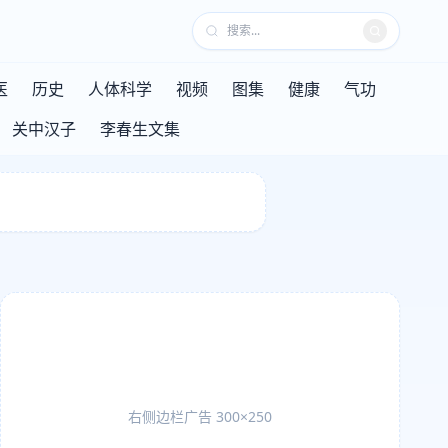
医
历史
人体科学
视频
图集
健康
气功
关中汉子
李春生文集
右侧边栏广告 300×250