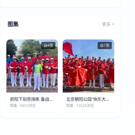
图集
更多 >
4张
1张
骄阳下刻苦排练 备战第
北京朝阳公园“快乐大本
五届莫斯科世界大健康
营”建党105周年庆祝活
图集 · 5953浏览
图集 · 13526浏览
运动会
动圆满落幕