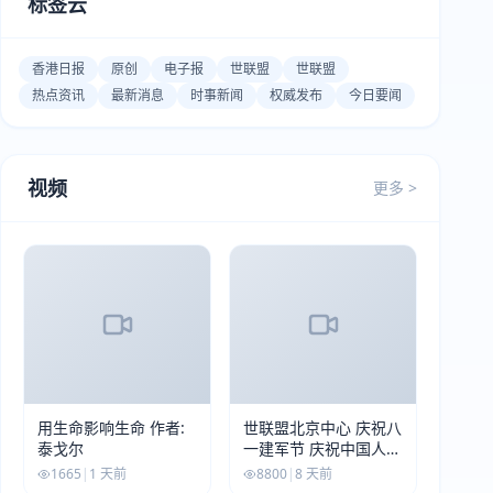
标签云
香港日报
原创
电子报
世联盟
世联盟
热点资讯
最新消息
时事新闻
权威发布
今日要闻
视频
更多 >
用生命影响生命 作者:
世联盟北京中心 庆祝八
泰戈尔
一建军节 庆祝中国人民
解放军建军99周年
1665
|
1 天前
8800
|
8 天前