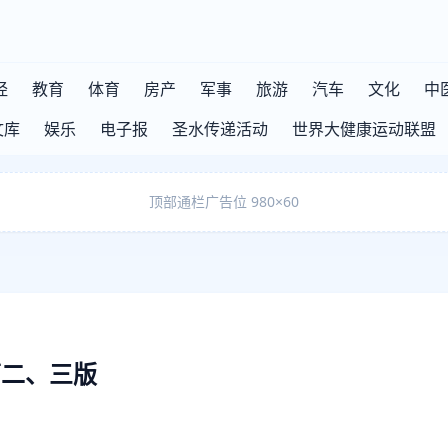
经
教育
体育
房产
军事
旅游
汽车
文化
中
文库
娱乐
电子报
圣水传递活动
世界大健康运动联盟
顶部通栏广告位 980×60
第二、三版