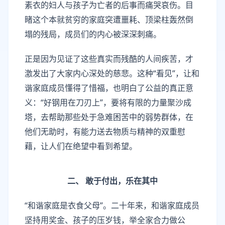
素衣的妇人与孩子为亡者的后事而痛哭哀伤。目
睹这个本就贫穷的家庭突遭噩耗、顶梁柱轰然倒
塌的残局，成员们的内心被深深刺痛。
正是因为见证了这些真实而残酷的人间疾苦，才
激发出了大家内心深处的慈悲。这种“看见”，让和
谐家庭成员懂得了惜福，也明白了公益的真正意
义：“好钢用在刀刃上”，要将有限的力量聚沙成
塔，去帮助那些处于急难困苦中的弱势群体，在
他们无助时，有能力送去物质与精神的双重慰
藉，让人们在绝望中看到希望。
二、
敢于付出，乐在其中
“和谐家庭是衣食父母”。二十年来，和谐家庭成员
坚持用奖金、孩子的压岁钱，举全家合力做公