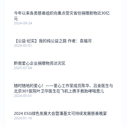
今年以来各类慈善组织向重点受灾省份捐赠款物近30亿
元
2024-09-24
【公益·纪实】我的纯公益之路 作者：袁福河
2024-05-01
黔南爱心企业捐赠物资达灾区
2025-07-04
随时随地的爱心！——爱心工作室成员陈华、吕金医生与
北京301医院叶卫华医生在飞机上携手救助哮喘患儿
2024-05-01
2024 ESG绿色发展大会暨潘基文可持续发展慈善晚宴
2024-01-16