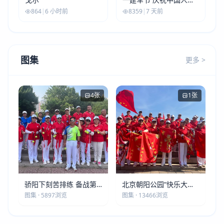
解放军建军99周年
864
|
6 小时前
8359
|
7 天前
图集
更多 >
4张
1张
骄阳下刻苦排练 备战第
北京朝阳公园“快乐大本
五届莫斯科世界大健康运
营”建党105周年庆祝活动
图集 · 5897浏览
图集 · 13466浏览
动会
圆满落幕