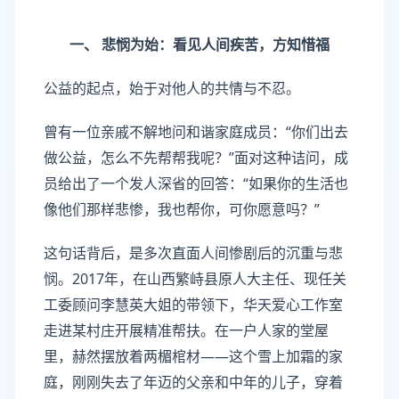
一、 悲悯为始：看见人间疾苦，方知惜福
公益的起点，始于对他人的共情与不忍。
曾有一位亲戚不解地问和谐家庭成员：“你们出去
做公益，怎么不先帮帮我呢？”面对这种诘问，成
员给出了一个发人深省的回答：“如果你的生活也
像他们那样悲惨，我也帮你，可你愿意吗？”
这句话背后，是多次直面人间惨剧后的沉重与悲
悯。2017年，在山西繁峙县原人大主任、现任关
工委顾问李慧英大姐的带领下，华天爱心工作室
走进某村庄开展精准帮扶。在一户人家的堂屋
里，赫然摆放着两楣棺材——这个雪上加霜的家
庭，刚刚失去了年迈的父亲和中年的儿子，穿着