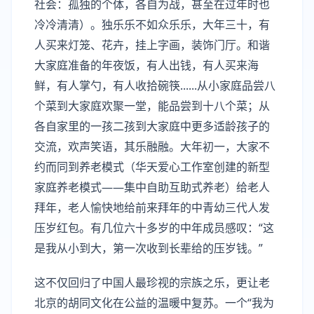
社会：孤独的个体，各自为战，甚至在过年时也
冷冷清清）。独乐乐不如众乐乐，大年三十，有
人买来灯笼、花卉，挂上字画，装饰门厅。和谐
大家庭准备的年夜饭，有人出钱，有人买来海
鲜，有人掌勺，有人收拾碗筷......从小家庭品尝八
个菜到大家庭欢聚一堂，能品尝到十八个菜；从
各自家里的一孩二孩到大家庭中更多适龄孩子的
交流，欢声笑语，其乐融融。大年初一，大家不
约而同到养老模式（华天爱心工作室创建的新型
家庭养老模式——集中自助互助式养老）给老人
拜年，老人愉快地给前来拜年的中青幼三代人发
压岁红包。有几位六十多岁的中年成员感叹：“这
是我从小到大，第一次收到长辈给的压岁钱。”
这不仅回归了中国人最珍视的宗族之乐，更让老
北京的胡同文化在公益的温暖中复苏。一个“我为