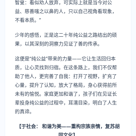
智叟：看似劝人放弃，可实际上就是当今对公
益、慈善嗤之以鼻的人，只以自己视角看现象，
不看本质。”
少年的感悟，正是这二十年纯公益之路结出的硕
果，以其深刻的洞察力见证了善的传承。
这便是“纯公益”带来的力量——它让生活回归本
质，让心灵找到归宿。在这条路上，我们不仅帮
助了他人，更完善了自我：打开了视野，扩充了
心量，提升了认知，放大了格局，身心获得前所
未有的愉悦。家庭更加和谐了，孩子们在见证长
辈投身纯公益的过程中，耳濡目染，明白了人生
的真谛。
【
于社会：
和谐为美
——
重构宗族亲情，复苏胡
同文化
】