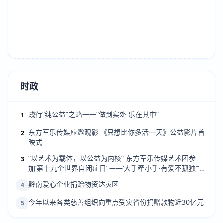
时政
践行“纯公益”之路——“做到实处 乐在其中”
1
东方军乐传媒应邀观影 《只想比你多活一天》公益影片首
2
映式
“以艺术为载体，以公益为内核” 东方军乐传媒艺术团参
3
加‘第十九个世界自闭症日’ ——‘大手牵小手·有爱不孤独’”公
益活动
黔南爱心企业捐赠物资达灾区
4
今年以来各类慈善组织向重点受灾省份捐赠款物近30亿元
5