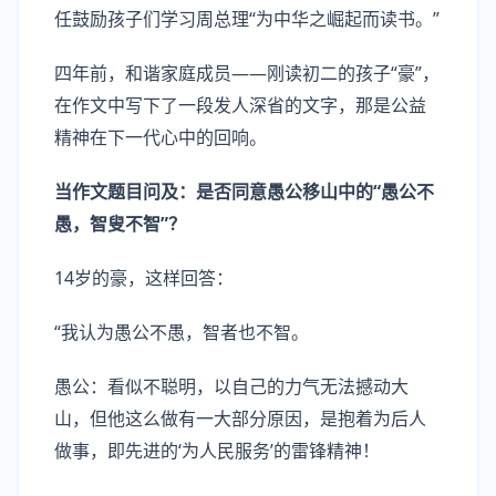
任鼓励孩子们学习周总理“为中华之崛起而读书。”
四年前，和谐家庭成员——刚读初二的孩子“豪”，
在作文中写下了一段发人深省的文字，那是公益
精神在下一代心中的回响。
当
作文题目
问及
：
是否同意
愚公移山中的
“愚公不
愚，智叟不智”
？
14岁的豪，这样回答：
“我认为愚公不愚，智者也不智。
愚公：看似不聪明，以自己的力气无法撼动大
山，但他这么做有一大部分原因，是抱着为后人
做事，即先进的‘为人民服务’的雷锋精神！