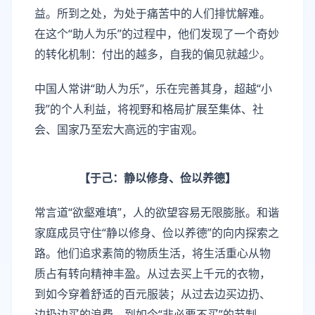
益。所到之处，为处于痛苦中的人们排忧解难。
在这个“助人为乐”的过程中，他们发现了一个奇妙
的转化机制：付出的越多，自我的偏见就越少。
中国人常讲“助人为乐”，乐在完善其身，超越“小
我”的个人利益，将视野和格局扩展至集体、社
会、国家乃至宏大高远的宇宙观。
【于己：静以修身、俭以养德】
常言道“欲壑难填”，人的欲望容易无限膨胀。和谐
家庭成员守住“静以修身、俭以养德”的向内探索之
路。他们追求素简的物质生活，将生活重心从物
质占有转向精神丰盈。从过去买上千元的衣物，
到如今穿着舒适的百元服装；从过去边买边扔、
边扔边买的浪费，到如今“非必要不买”的节制。