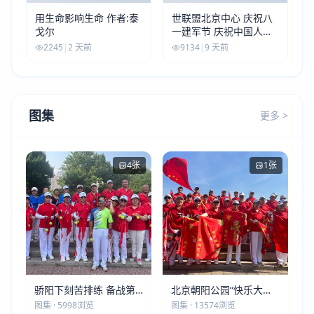
用生命影响生命 作者:泰
世联盟北京中心 庆祝八
戈尔
一建军节 庆祝中国人民
解放军建军99周年
2245
|
2 天前
9134
|
9 天前
图集
更多 >
4张
1张
骄阳下刻苦排练 备战第
北京朝阳公园“快乐大本
五届莫斯科世界大健康运
营”建党105周年庆祝活动
图集 · 5998浏览
图集 · 13574浏览