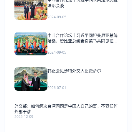
法耶会谈
2024-09-05
中非合作论坛｜习近平同坦桑尼亚总统
哈桑、赞比亚总统希奇莱马共同见证签
署《坦赞铁路激活项目谅解备忘录》
2024-09-05
韩正会见沙特外交大臣费萨尔
2026-07-01
外交部：如何解决台湾问题是中国人自己的事，不容任何
外部干涉
2025-12-09