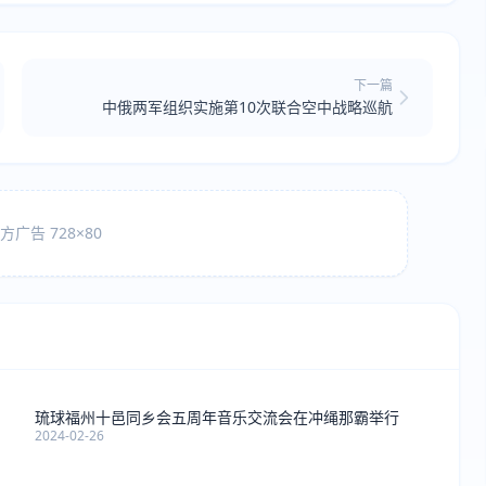
下一篇
中俄两军组织实施第10次联合空中战略巡航
广告 728×80
琉球福州十邑同乡会五周年音乐交流会在冲绳那霸举行
2024-02-26