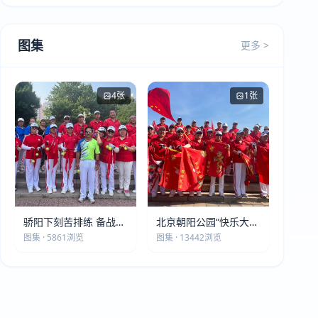
图集
更多 >
4张
1张
骄阳下刻苦排练 备战第
北京朝阳公园“快乐大本
五届莫斯科世界大健康
营”建党105周年庆祝活
图集 · 5861浏览
图集 · 13442浏览
运动会
动圆满落幕