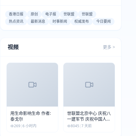
香港日报
原创
电子报
世联盟
世联盟
热点资讯
最新消息
时事新闻
权威发布
今日要闻
视频
更多 >
用生命影响生命 作者:
世联盟北京中心 庆祝八
泰戈尔
一建军节 庆祝中国人民
解放军建军99周年
269
|
6 小时内
8045
|
7 天前