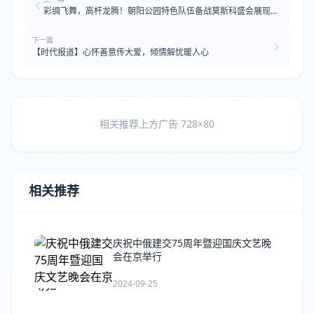
彩绸飞舞，高杆龙腾！朝阳公园特色队伍备战莫斯科盛会展现硬
核实力
下一篇
【时代报道】心怀善意传大爱，倾情解忧暖人心
相关推荐上方广告 728×80
相关推荐
庆祝中俄建交75周年暨迎国庆文艺晚
会在京举行
2024-09-25