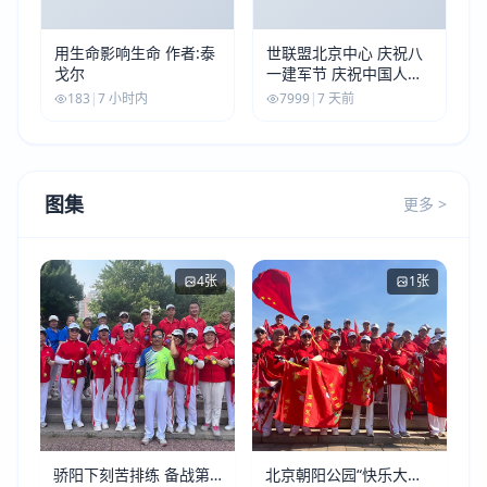
用生命影响生命 作者:泰
世联盟北京中心 庆祝八
戈尔
一建军节 庆祝中国人民
解放军建军99周年
183
|
7 小时内
7999
|
7 天前
图集
更多 >
4张
1张
骄阳下刻苦排练 备战第
北京朝阳公园“快乐大本