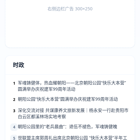
右侧边栏广告 300×250
时政
军魂铸健体，热血耀朝阳——北京朝阳公园“快乐大本营”
1
圆满举办庆祝建军99周年活动
朝阳公园“快乐大本营”圆满举办庆祝建军99周年活动
2
深化交流对接 共谋康养文旅新发展｜杨永安一行赴贵阳市
3
白云区都溪林场实地考察
朝阳公园里的“老兵晨曲”：退伍不褪色，军魂铸健魄
4
世联盟主席郭周礼出席北京朝阳公园 “快乐大本营”半年工
5