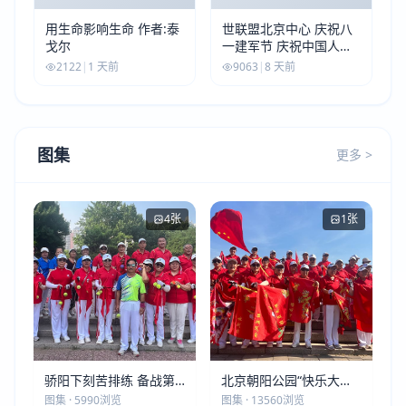
用生命影响生命 作者:泰
世联盟北京中心 庆祝八
戈尔
一建军节 庆祝中国人民
解放军建军99周年
2122
|
1 天前
9063
|
8 天前
图集
更多 >
4张
1张
骄阳下刻苦排练 备战第
北京朝阳公园“快乐大本
五届莫斯科世界大健康运
营”建党105周年庆祝活动
图集 · 5990浏览
图集 · 13560浏览