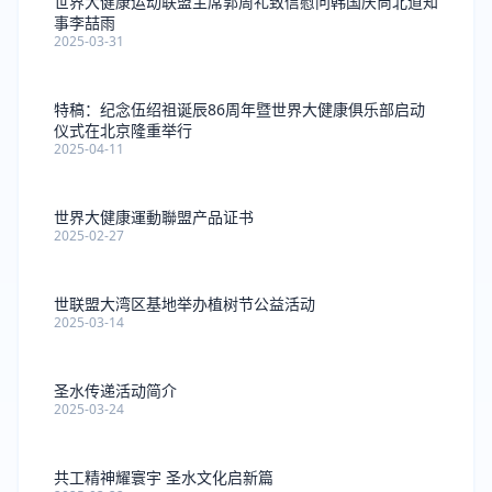
世界大健康运动联盟主席郭周礼致信慰问韩国庆尚北道知
事李喆雨
2025-03-31
特稿：纪念伍绍祖诞辰86周年暨世界大健康俱乐部启动
仪式在北京隆重举行
2025-04-11
世界大健康運動聯盟产品证书
2025-02-27
世联盟大湾区基地举办植树节公益活动
2025-03-14
圣水传递活动简介
2025-03-24
共工精神耀寰宇 圣水文化启新篇