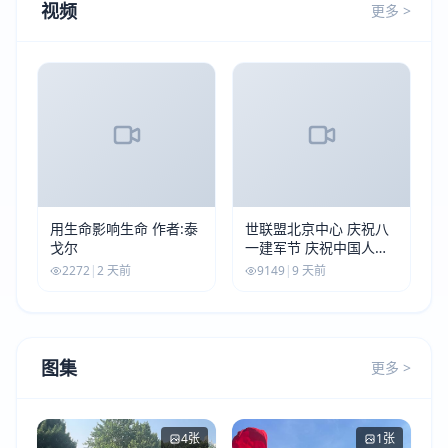
视频
更多 >
用生命影响生命 作者:泰
世联盟北京中心 庆祝八
戈尔
一建军节 庆祝中国人民
解放军建军99周年
2272
|
2 天前
9149
|
9 天前
图集
更多 >
4张
1张