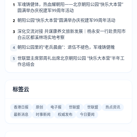
军魂铸健体，热血耀朝阳——北京朝阳公园“快乐大本营”
1
圆满举办庆祝建军99周年活动
朝阳公园“快乐大本营”圆满举办庆祝建军99周年活动
2
深化交流对接 共谋康养文旅新发展｜杨永安一行赴贵阳市
3
白云区都溪林场实地考察
朝阳公园里的“老兵晨曲”：退伍不褪色，军魂铸健魄
4
世联盟主席郭周礼出席北京朝阳公园 “快乐大本营”半年工
5
作总结会
标签云
香港日报
原创
电子报
世联盟
世联盟
热点资讯
最新消息
时事新闻
权威发布
今日要闻