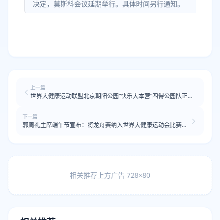
决定，莫斯科会议延期举行。具体时间另行通知。
上一篇
世界大健康运动联盟北京朝阳公园“快乐大本营”四得公园队正式
成立
下一篇
郭周礼主席端午节宣布：将龙舟赛纳入世界大健康运动会比赛项
目
相关推荐上方广告 728×80