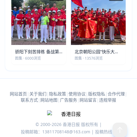
骄阳下刻苦排练 备战第
北京朝阳公园“快乐大本
五届莫斯科世界大健康运
营”建党105周年庆祝活动
图集 · 6000浏览
图集 · 13576浏览
动会
圆满落幕
网站首页
|
关于我们
|
隐私政策
|
使用协议
|
版权隐私
|
合作代理
|
联系方式
|
网站地图
|
广告服务
|
网站留言
|
违规举报
© 2000-2026 香港日报 版权所有 |
投稿邮箱：13811708148@163.com | 投稿热线：