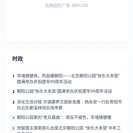
右侧边栏广告 300×250
时政
军魂铸健体，热血耀朝阳——北京朝阳公园“快乐大本营”
1
圆满举办庆祝建军99周年活动
朝阳公园“快乐大本营”圆满举办庆祝建军99周年活动
2
深化交流对接 共谋康养文旅新发展｜杨永安一行赴贵阳市
3
白云区都溪林场实地考察
朝阳公园里的“老兵晨曲”：退伍不褪色，军魂铸健魄
4
世联盟主席郭周礼出席北京朝阳公园 “快乐大本营”半年工
5