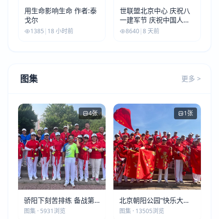
用生命影响生命 作者:泰
世联盟北京中心 庆祝八
戈尔
一建军节 庆祝中国人民
解放军建军99周年
1385
|
18 小时前
8640
|
8 天前
图集
更多 >
4张
1张
骄阳下刻苦排练 备战第
北京朝阳公园“快乐大本
五届莫斯科世界大健康运
营”建党105周年庆祝活动
图集 · 5931浏览
图集 · 13505浏览