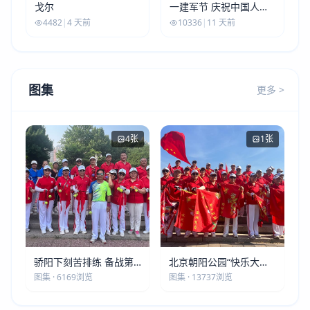
戈尔
一建军节 庆祝中国人民
解放军建军99周年
4482
|
4 天前
10336
|
11 天前
图集
更多 >
4张
1张
骄阳下刻苦排练 备战第
北京朝阳公园“快乐大本
五届莫斯科世界大健康运
营”建党105周年庆祝活动
图集 · 6169浏览
图集 · 13737浏览
动会
圆满落幕