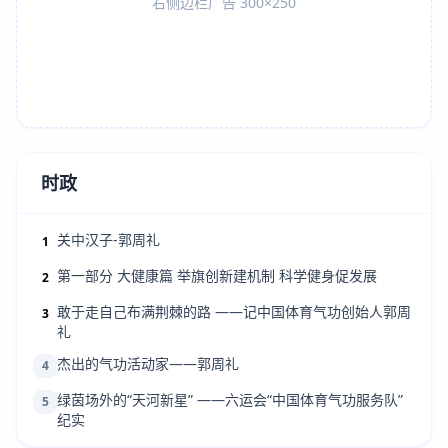
右侧边栏广告 300×250
时政
关中汉子-郭周礼
1
第一部分 大健康篇 举旗创新建机制 科学健身促发展
2
敢于走自己布满荆棘的路 ——记中国体育气功创始人郭周
3
礼
杰出的气功活动家——郭周礼
4
绿茵场外的“天河新星” ——六运会“中国体育气功服务队”
5
纪实