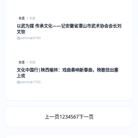
非遗
1 年前
以武为媒 传承文化——记安徽省潜山市武术协会会长刘
文钦
admin
8184
非遗
1 年前
文化中国行|陕西榆林：戏曲奏响新春曲，秧歌扭出塞
上欢
admin
7350
上一页
1
2
3
4
5
6
7
下一页