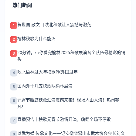
热门新闻
贺世国 散文||陕北秧歌让人震撼与激荡
1
榆林秧歌为什么能火
2
20分钟，带你看完榆林2025秧歌展演各个队伍最精彩的镜
3
头
陕北榆林过大年秧歌PK外国过年
4
国内外十几支秧歌队榆林展演
5
元宵节腰鼓秧歌汇演震撼来袭！现场人山人海！热闹非
6
凡！
直播预告｜秧歌元宵节激情开演，嗨翻全场不停歇
7
以武为媒 传承文化——记安徽省潜山市武术协会会长刘文
8