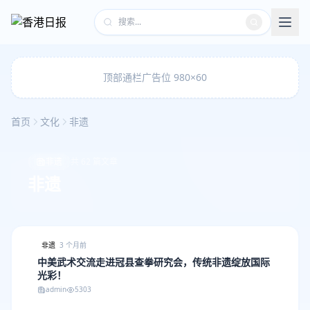
顶部通栏广告位 980×60
首页
文化
非遗
非遗
共 62 篇文章
非遗
非遗
3 个月前
中美武术交流走进冠县查拳研究会，传统非遗绽放国际
光彩！
admin
5303