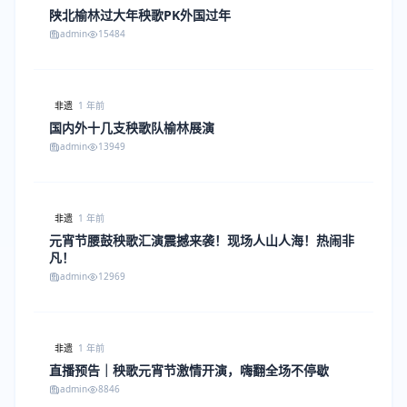
陕北榆林过大年秧歌PK外国过年
admin
15484
非遗
1 年前
国内外十几支秧歌队榆林展演
admin
13949
非遗
1 年前
元宵节腰鼓秧歌汇演震撼来袭！现场人山人海！热闹非
凡！
admin
12969
非遗
1 年前
直播预告｜秧歌元宵节激情开演，嗨翻全场不停歇
admin
8846