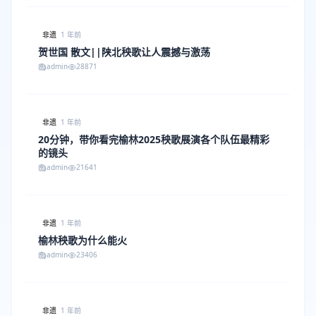
非遗
1 年前
贺世国 散文||陕北秧歌让人震撼与激荡
admin
28871
非遗
1 年前
20分钟，带你看完榆林2025秧歌展演各个队伍最精彩
的镜头
admin
21641
非遗
1 年前
榆林秧歌为什么能火
admin
23406
非遗
1 年前