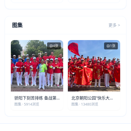
图集
更多 >
4张
1张
骄阳下刻苦排练 备战第
北京朝阳公园“快乐大本
五届莫斯科世界大健康运
营”建党105周年庆祝活动
图集 · 5914浏览
图集 · 13480浏览
动会
圆满落幕