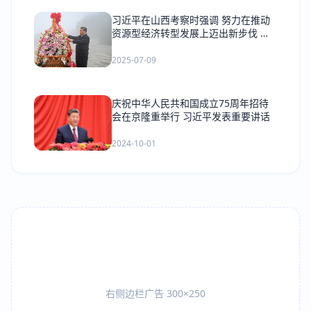
习近平在山西考察时强调 努力在推动
资源型经济转型发展上迈出新步伐 奋
力谱写三晋大地推进中国式现代化新篇
章
2025-07-09
庆祝中华人民共和国成立75周年招待
会在京隆重举行 习近平发表重要讲话
2024-10-01
右侧边栏广告 300×250