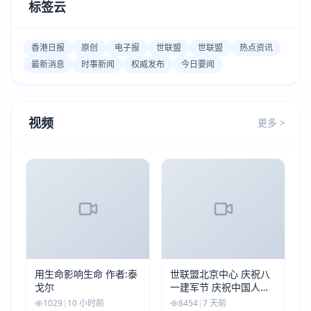
标签云
香港日报
原创
电子报
世联盟
世联盟
热点资讯
最新消息
时事新闻
权威发布
今日要闻
视频
更多 >
用生命影响生命 作者:泰
世联盟北京中心 庆祝八
戈尔
一建军节 庆祝中国人民
解放军建军99周年
1029
|
10 小时前
8454
|
7 天前