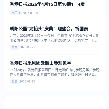
香港日报2026年4月15日第10期1一4版
电子报
2026-03-25
朝阳公园“龙抬头”庆典：迎盛会，祈国泰
北京，2026年3月20日—今日，恰逢农历“龙抬头”+春分，朝
阳公园世纪广场快乐大本营营地锣鼓喧天，红旗招展，世界
大健康运动联盟北京朝阳公园活动中心在此举办了盛大的民
社会
2026-03-21
俗庆典活动。
香港日报采风团赴韶山参观见学
14时20分，香港日报采风团一行走进韶山村参观见学，参观
伟人毛泽东故居，向毛泽东铜像三鞠躬，拜访韶山村党总支
书记毛雨时，感受韶山村历史性巨变带来的震撼力。一致表
社会
2026-03-20
示，要始终不渝的坚持与党同心，与政府同行，与人民群众
同步，把香港日报办成深受两岸三地读者欢迎的主流媒体。