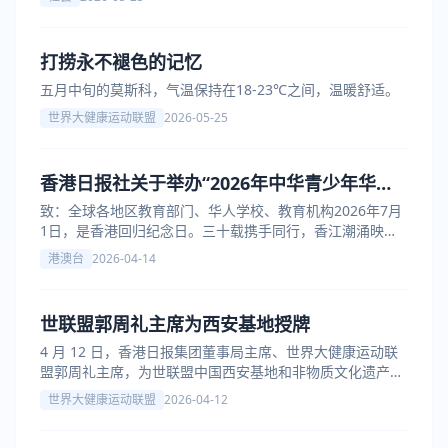
打捞永不褪色的记忆
五月中旬的莫斯科，气温保持在18-23℃之间，温暖舒适。
世界大健康运动联盟
2026-05-25
香港日报社关于举办“2026年中华青少年华文
作文有奖征集”活动的通知
致：全球各地区教育部门、华人学校、教育机构2026年7月
1日，是香港回归纪念日。三十载携手同行，香江潮涌映紫
荆；九万里风鹏正举，华夏少年谱新篇。
港澳台
2026-04-14
世联盟郭周礼主席为西安基地授牌
4 月 12 日，香港日报集团董事局主席、世界大健康运动联
盟郭周礼主席，为世联盟中国西安基地和非物质文化遗产分
会（西安）授牌
世界大健康运动联盟
2026-04-12