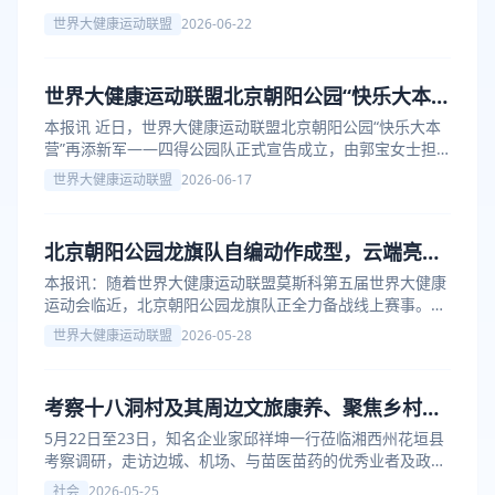
世界大健康运动联盟
2026-06-22
世界大健康运动联盟北京朝阳公园“快乐大本
营”四得公园队正式成立
本报讯 近日，世界大健康运动联盟北京朝阳公园“快乐大本
营”再添新军——四得公园队正式宣告成立，由郭宝女士担
任队长。
世界大健康运动联盟
2026-06-17
北京朝阳公园龙旗队自编动作成型，云端亮旗
角逐莫斯科大健康运动会
本报讯：随着世界大健康运动联盟莫斯科第五届世界大健康
运动会临近，北京朝阳公园龙旗队正全力备战线上赛事。队
员们双手各持一面小旗，在训练场上整齐翻飞，展现出极佳
世界大健康运动联盟
2026-05-28
的协调性与节奏感。
考察十八洞村及其周边文旅康养、聚焦乡村振
兴产业可持续发展
5月22日至23日，知名企业家邱祥坤一行莅临湘西州花垣县
考察调研，走访边城、机场、与苗医苗药的优秀业者及政府
有关领导和部门沟通交流，共谋发展。
社会
2026-05-25