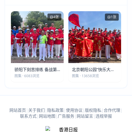
4张
1张
骄阳下刻苦排练 备战第
北京朝阳公园“快乐大本
五届莫斯科世界大健康运
营”建党105周年庆祝活动
图集 · 6083浏览
图集 · 13658浏览
动会
圆满落幕
网站首页
|
关于我们
|
隐私政策
|
使用协议
|
版权隐私
|
合作代理
|
联系方式
|
网站地图
|
广告服务
|
网站留言
|
违规举报