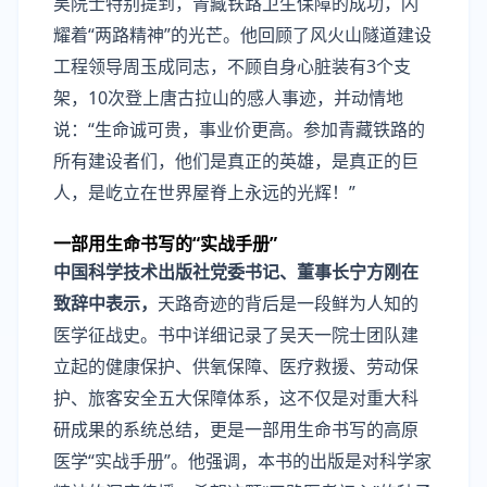
吴院士特别提到，青藏铁路卫生保障的成功，闪
耀着“两路精神”的光芒。他回顾了风火山隧道建设
工程领导周玉成同志，不顾自身心脏装有3个支
架，10次登上唐古拉山的感人事迹，并动情地
说：“生命诚可贵，事业价更高。参加青藏铁路的
所有建设者们，他们是真正的英雄，是真正的巨
人，是屹立在世界屋脊上永远的光辉！”
一部用生命书写的“实战手册”
中国科学技术出版社党委书记、董事长宁方刚在
致辞中表示，
天路奇迹的背后是一段鲜为人知的
医学征战史。书中详细记录了吴天一院士团队建
立起的健康保护、供氧保障、医疗救援、劳动保
护、旅客安全五大保障体系，这不仅是对重大科
研成果的系统总结，更是一部用生命书写的高原
医学“实战手册”。他强调，本书的出版是对科学家