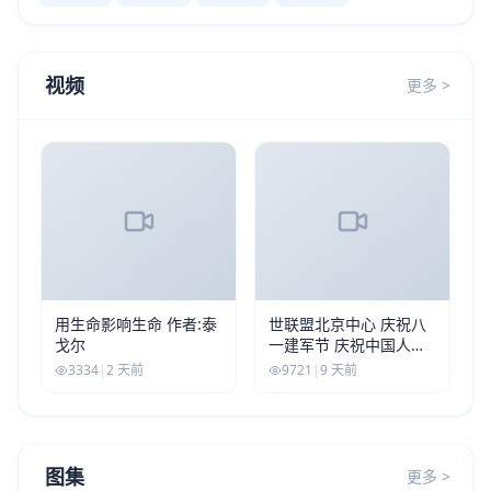
视频
更多 >
用生命影响生命 作者:泰
世联盟北京中心 庆祝八
戈尔
一建军节 庆祝中国人民
解放军建军99周年
3334
|
2 天前
9721
|
9 天前
图集
更多 >