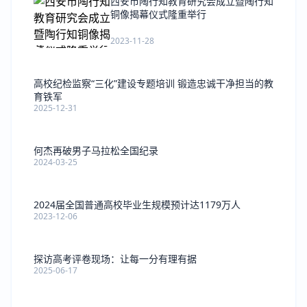
西安市陶行知教育研究会成立暨陶行知
铜像揭幕仪式隆重举行
2023-11-28
高校纪检监察“三化”建设专题培训 锻造忠诚干净担当的教
育铁军
2025-12-31
何杰再破男子马拉松全国纪录
2024-03-25
2024届全国普通高校毕业生规模预计达1179万人
2023-12-06
探访高考评卷现场：让每一分有理有据
2025-06-17