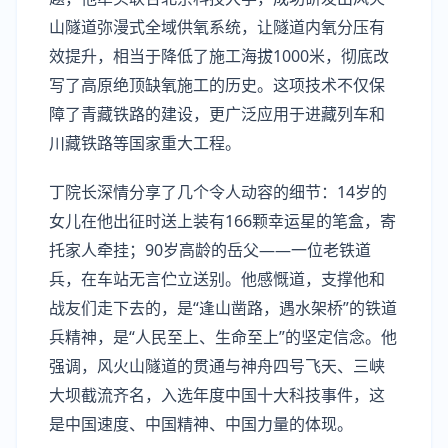
山隧道弥漫式全域供氧系统，让隧道内氧分压有
效提升，相当于降低了施工海拔1000米，彻底改
写了高原绝顶缺氧施工的历史。这项技术不仅保
障了青藏铁路的建设，更广泛应用于进藏列车和
川藏铁路等国家重大工程。
丁院长深情分享了几个令人动容的细节：14岁的
女儿在他出征时送上装有166颗幸运星的笔盒，寄
托家人牵挂；90岁高龄的岳父——一位老铁道
兵，在车站无言伫立送别。他感慨道，支撑他和
战友们走下去的，是“逢山凿路，遇水架桥”的铁道
兵精神，是“人民至上、生命至上”的坚定信念。他
强调，风火山隧道的贯通与神舟四号飞天、三峡
大坝截流齐名，入选年度中国十大科技事件，这
是中国速度、中国精神、中国力量的体现。