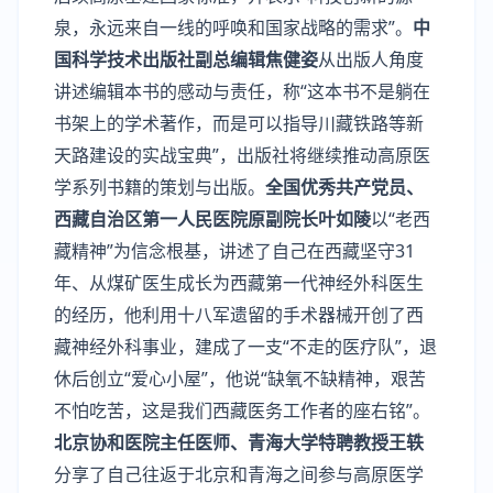
泉，永远来自一线的呼唤和国家战略的需求”。
中
国科学技术出版社副总编辑焦健姿
从出版人角度
讲述编辑本书的感动与责任，称“这本书不是躺在
书架上的学术著作，而是可以指导川藏铁路等新
天路建设的实战宝典”，出版社将继续推动高原医
学系列书籍的策划与出版。
全国优秀共产党员、
西藏自治区第一人民医院原副院长叶如陵
以“老西
藏精神”为信念根基，讲述了自己在西藏坚守31
年、从煤矿医生成长为西藏第一代神经外科医生
的经历，他利用十八军遗留的手术器械开创了西
藏神经外科事业，建成了一支“不走的医疗队”，退
休后创立“爱心小屋”，他说“缺氧不缺精神，艰苦
不怕吃苦，这是我们西藏医务工作者的座右铭”。
北京协和医院主任医师、青海大学特聘教授王轶
分享了自己往返于北京和青海之间参与高原医学