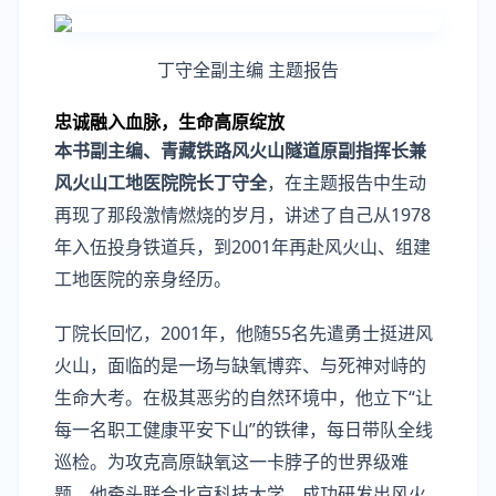
丁守全副主编 主题报告
忠诚融入血脉
，
生命高原绽放
本书副主编、青藏铁路风火山隧道原副指挥长兼
风火山工地医院院长丁守全
，在主题报告中生动
再现了那段激情燃烧的岁月，讲述了自己从1978
年入伍投身铁道兵，到2001年再赴风火山、组建
工地医院的亲身经历。
丁院长回忆，2001年，他随55名先遣勇士挺进风
火山，面临的是一场与缺氧博弈、与死神对峙的
生命大考。在极其恶劣的自然环境中，他立下“让
每一名职工健康平安下山”的铁律，每日带队全线
巡检。为攻克高原缺氧这一卡脖子的世界级难
题，他牵头联合北京科技大学，成功研发出风火