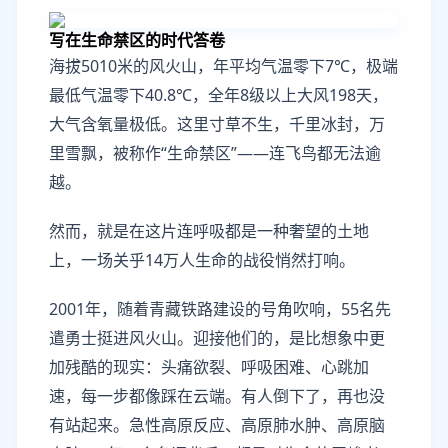
写在生命禁区的时代答卷
海拔5010米的风火山，年平均气温零下7℃，极端
最低气温零下40.8℃，全年8级以上大风198天，
大气含氧量极低。这里寸草不生，千里冰封，万
里雪飘，被称作“生命禁区”——连飞鸟都无法逾
越。
然而，就是在这片连呼吸都是一种奢望的土地
上，一场关乎14万人生命的战役悄然打响。
2001年，随着青藏铁路建设的号角吹响，55名先
遣勇士挺进风火山。迎接他们的，是比想象中更
加残酷的现实：头痛欲裂、呼吸困难、心跳加
速，每一步都像踩在云端。有人倒下了，再也没
有站起来。急性高原反应、高原肺水肿、高原脑