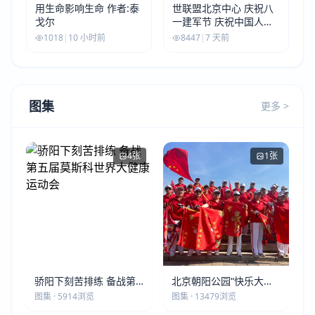
用生命影响生命 作者:泰
世联盟北京中心 庆祝八
戈尔
一建军节 庆祝中国人民
解放军建军99周年
1018
|
10 小时前
8447
|
7 天前
图集
更多 >
4张
1张
骄阳下刻苦排练 备战第
北京朝阳公园“快乐大本
五届莫斯科世界大健康运
营”建党105周年庆祝活动
图集 · 5914浏览
图集 · 13479浏览
动会
圆满落幕