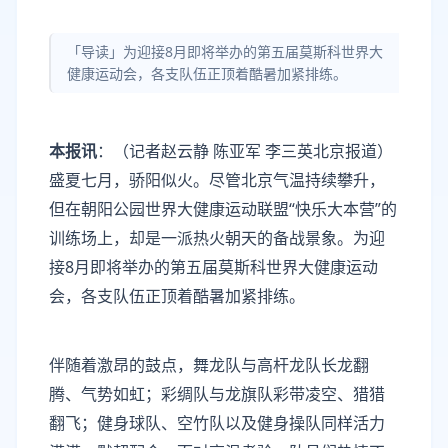
「导读」为迎接8月即将举办的第五届莫斯科世界大
健康运动会，各支队伍正顶着酷暑加紧排练。
本报讯
：（记者赵云静 陈亚军 李三英北京报道）
盛夏七月，骄阳似火。尽管北京气温持续攀升，
但在朝阳公园世界大健康运动联盟“快乐大本营”的
训练场上，却是一派热火朝天的备战景象。为迎
接8月即将举办的第五届莫斯科世界大健康运动
会，各支队伍正顶着酷暑加紧排练。
伴随着激昂的鼓点，舞龙队与高杆龙队长龙翻
腾、气势如虹；彩绸队与龙旗队彩带凌空、猎猎
翻飞；健身球队、空竹队以及健身操队同样活力