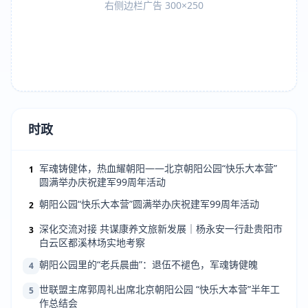
右侧边栏广告 300×250
时政
军魂铸健体，热血耀朝阳——北京朝阳公园“快乐大本营”
1
圆满举办庆祝建军99周年活动
朝阳公园“快乐大本营”圆满举办庆祝建军99周年活动
2
深化交流对接 共谋康养文旅新发展｜杨永安一行赴贵阳市
3
白云区都溪林场实地考察
朝阳公园里的“老兵晨曲”：退伍不褪色，军魂铸健魄
4
世联盟主席郭周礼出席北京朝阳公园 “快乐大本营”半年工
5
作总结会