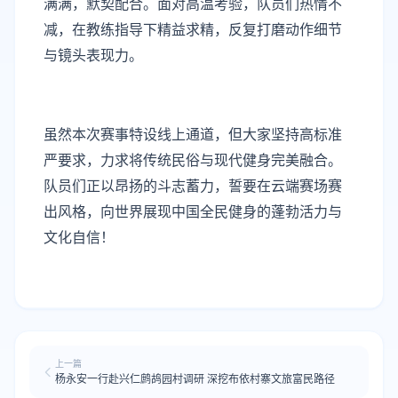
满满，默契配合。面对高温考验，队员们热情不
减，在教练指导下精益求精，反复打磨动作细节
与镜头表现力。
虽然本次赛事特设线上通道，但大家坚持高标准
严要求，力求将传统民俗与现代健身完美融合。
队员们正以昂扬的斗志蓄力，誓要在云端赛场赛
出风格，向世界展现中国全民健身的蓬勃活力与
文化自信！
上一篇
杨永安一行赴兴仁鹧鸪园村调研 深挖布依村寨文旅富民路径