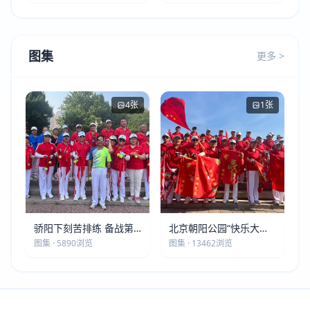
图集
更多 >
4张
1张
骄阳下刻苦排练 备战第
北京朝阳公园“快乐大本
五届莫斯科世界大健康运
营”建党105周年庆祝活动
图集 · 5890浏览
图集 · 13462浏览
动会
圆满落幕