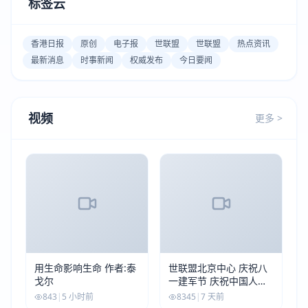
标签云
香港日报
原创
电子报
世联盟
世联盟
热点资讯
最新消息
时事新闻
权威发布
今日要闻
视频
更多 >
用生命影响生命 作者:泰
世联盟北京中心 庆祝八
戈尔
一建军节 庆祝中国人民
解放军建军99周年
843
|
5 小时前
8345
|
7 天前