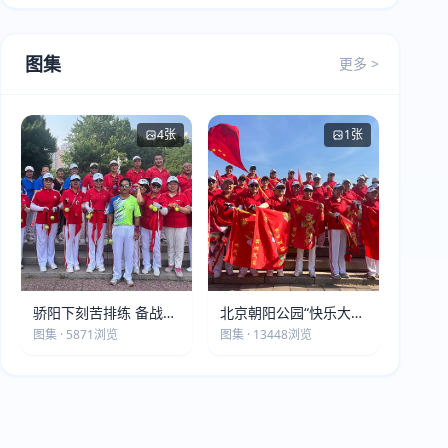
图集
更多 >
4张
1张
骄阳下刻苦排练 备战第
北京朝阳公园“快乐大本
五届莫斯科世界大健康
营”建党105周年庆祝活
图集 · 5871浏览
图集 · 13448浏览
运动会
动圆满落幕