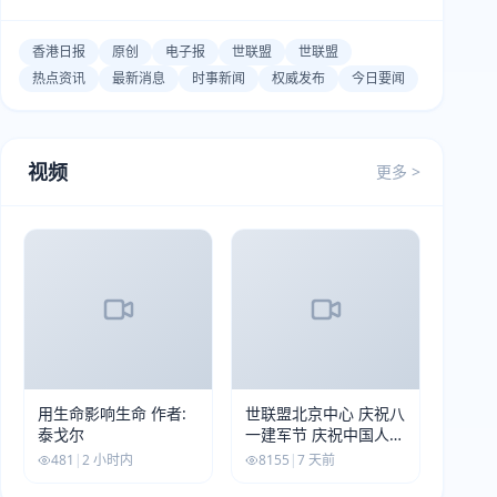
香港日报
原创
电子报
世联盟
世联盟
热点资讯
最新消息
时事新闻
权威发布
今日要闻
视频
更多 >
用生命影响生命 作者:
世联盟北京中心 庆祝八
泰戈尔
一建军节 庆祝中国人民
解放军建军99周年
481
|
2 小时内
8155
|
7 天前