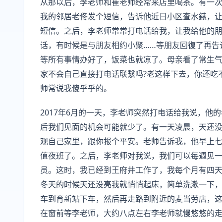
从那以后，李老师和崔老师经常来店里喝茶。有一
我的邻居老佟发个短信，告诉他近日小区查水錶，
短信。之后，李老师常常打电话给我，让我给他的
话，有时候是与朋友相约小聚……等朋友回復了再告
等所有事情办好了，饭菜也就凉了。母亲看了常生气
家不会自己直接打电话联繫吗?老这样下去，你还吃
师常说我傻乎乎的。
2017年6月的一天，李老师突然打电话给我说，他
后我们见面的机会可能就少了。有一天凌晨，天还
观自己家里，跟你报个平安。老师告诉我，他早上
值夜班了。之后，李老师对我说，我们可以每週见
员。这时，我已经到王府井工作了，我每个月有四
冬天的时候天还没亮我就悄悄起床，简单洗漱一下
车到育新站下车，然后再走路到附近的麦当劳店，
在窗前等李老师，大约八点左右李老师就慢悠悠的