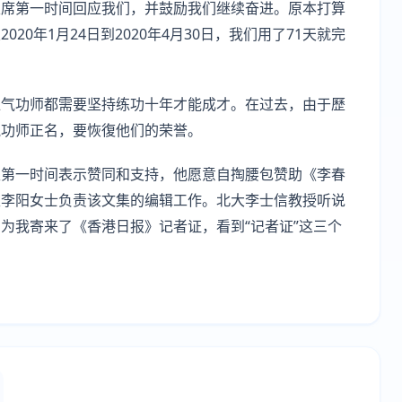
主席第一时间回应我们，并鼓励我们继续奋进。原本打算
0年1月24日到2020年4月30日，我们用了71天就完
位气功师都需要坚持练功十年才能成才。在过去，由于歷
气功师正名，要恢復他们的荣誉。
生第一时间表示赞同和支持，他愿意自掏腰包赞助《李春
生李阳女士负责该文集的编辑工作。北大李士信教授听说
为我寄来了《香港日报》记者证，看到“记者证”这三个