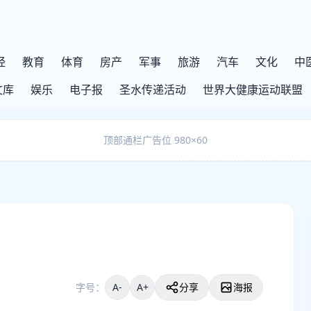
经
教育
体育
房产
军事
旅游
汽车
文化
中
文库
娱乐
电子报
圣水传递活动
世界大健康运动联盟
顶部通栏广告位 980×60
字号：
A-
A+
分享
海报