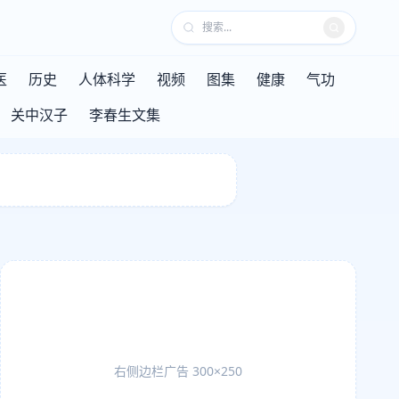
医
历史
人体科学
视频
图集
健康
气功
关中汉子
李春生文集
右侧边栏广告 300×250