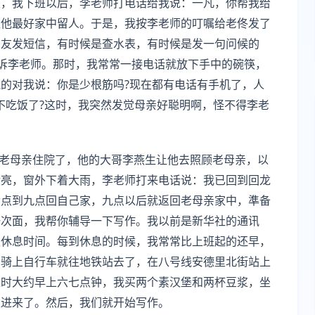
次，我下班以后，李老师打电话给我说：一凡，你帮我给
让他最好家中留人。于是，我按李老师的叮嘱给老佟发了
朋友发短信，有时候是查水表，有时候是发一句问候的
诉李老师。那时，我常常一接电话就放下手中的碗筷，
的对我说：你是少根筋吗?现在都有电话有手机了，人
不吃饭了?这时，我突然发觉母亲好聪明啊，怪不得李老
的老母亲住院了，他的大哥李燕生让他去照顾老母亲，以
没亮，窗外下着大雨，李老师打来电话说：我已回到回龙
七点到九点回自己家，九点以后就返回老母亲家中，準备
一次面，我帮你辅导一下写作。我以前是新华社的通讯
天休息时间。每到休息的时候，我常常比上班起的还早，
，骑上自行车就往地铁站去了，在八号线安德里北街站上
这时大约早上六七点钟，我买两个素汉堡和两杯豆浆，坐
走进来了。然后，我们就开始写作。