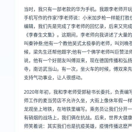
当时，我只有一部老款的华为手机。我跟李老师开
手机写作的作家?李老师说：小米加步枪一样能打胜
编辑，我们先是完成了李老师的回忆录，后来又完
《李春生文集》。这期间，李老师向我讲述了大量
叫秦钟叁;他有一个教他吴式太极拳的老师，叫刘晚
候，梁先生还帮他题字;他有一个佛学老师叫巨赞法
说，他有一个好朋友叫傅双来，现在德国传播和弘
寺，南访武当山。有一次，坐火车的时候，傅双来
支持气功事业，让人很感动。
2020年年初，我和李老师受郭秘书长委托，负责
师工作的麦当劳店不允许久坐，大街上像休年假一
龙观坐上地铁，在地铁里编写。乘务员让我们分开
有硝烟的战场上，我们俩在抗战。后来，世界大健
师笑着说：其实我们也是抗疫英雄，疫情传播这麽严