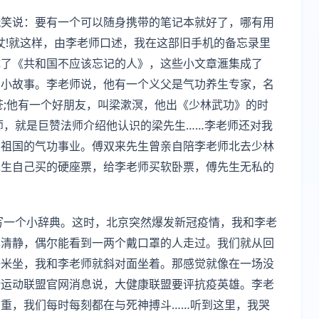
玩笑说：要有一个可以随身携带的笔记本就好了，哪有用
仗!就这样，由李老师口述，我在这部旧手机的备忘录里
成了《共和国不应该忘记的人》，这些小文章滙集成了
的小故事。李老师说，他有一个义父是气功养生专家，名
苍;他有一个好朋友，叫梁漱溟，他出《少林武功》的时
师，就是巨赞法师介绍他认识的梁先生……李老师还对我
扬祖国的气功事业。傅双来先生曾亲自陪李老师北去少林
先生自己买的硬座票，给李老师买软卧票，傅先生无私的
编写一个小辞典。这时，北京突然爆发新冠疫情，我和李老
样清静，偶尔能看到一两个戴口罩的人走过。我们就从回
一米坐，我和李老师就斜对面坐着。那感觉就像在一场没
康运动联盟官网消息说，大健康联盟要评抗疫英雄。李老
重，我们每时每刻都在与死神搏斗……听到这里，我哭