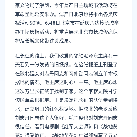
家文物局了解到，今年遗产日主场城市活动将在
革命圣地延安举办。遗产日北京也将推出各类庆
祝活动50项。6月8日北京市在延庆八达岭长城举
办主场庆祝活动，将重点展现北京市长城修缮保
护及长城文化带建设成果。
在长征的路上，我们敬爱的领袖毛泽东主席有一
天看到一张发黄的旧报纸。在这张报纸上刊登了
在陕北延安刘志丹同志和习仲勋同志创立革命根
据地的情况。毛主席这时心中一亮。毛主席心想
这次万里长征终于找到了家。这个家就是陕甘宁
边区革命根据地。于是决定把长征的队伍带到陕
北，建立巩固的红色根据地。据陕北的老乡反应
刘志丹同志这个人很好，毛主席也对刘志丹同志
很信任。看到电视剧《红军大会师》和《战地黄
花》很受教育。《战地黄花》中详细描写了五老