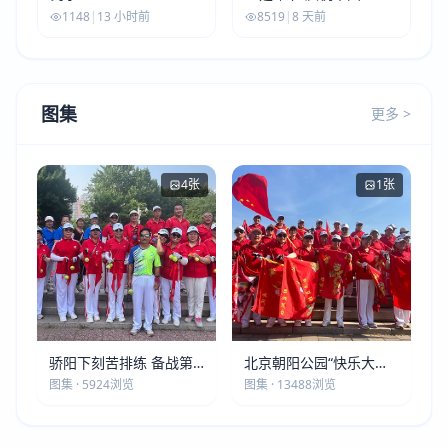
解放军建军99周年
1148
|
13 小时前
8519
|
8 天前
图集
更多 >
4张
1张
骄阳下刻苦排练 备战第
北京朝阳公园“快乐大本
五届莫斯科世界大健康运
营”建党105周年庆祝活动
图集 · 5924浏览
图集 · 13488浏览
动会
圆满落幕