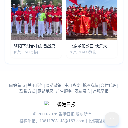
骄阳下刻苦排练 备战第
北京朝阳公园“快乐大本
五届莫斯科世界大健康运
营”建党105周年庆祝活动
图集 · 5908浏览
图集 · 13473浏览
动会
圆满落幕
网站首页
|
关于我们
|
隐私政策
|
使用协议
|
版权隐私
|
合作代理
|
联系方式
|
网站地图
|
广告服务
|
网站留言
|
违规举报
© 2000-2026 香港日报 版权所有 |
投稿邮箱：13811708148@163.com | 投稿热线：