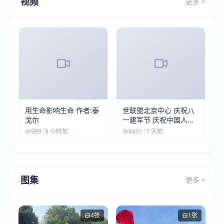
视频
更多 >
用生命影响生命 作者:泰
世联盟北京中心 庆祝八
戈尔
一建军节 庆祝中国人民
解放军建军99周年
989
|
9 小时前
8431
|
7 天前
图集
更多 >
4张
1张