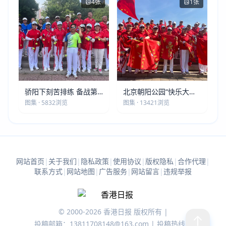
4张
1张
骄阳下刻苦排练 备战第
北京朝阳公园“快乐大本
五届莫斯科世界大健康运
营”建党105周年庆祝活动
图集 · 5832浏览
图集 · 13421浏览
动会
圆满落幕
网站首页
|
关于我们
|
隐私政策
|
使用协议
|
版权隐私
|
合作代理
|
联系方式
|
网站地图
|
广告服务
|
网站留言
|
违规举报
© 2000-2026 香港日报 版权所有 |
投稿邮箱：13811708148@163.com | 投稿热线：