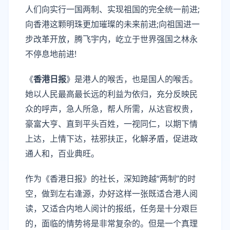
人们向实行一国两制、实现祖国的完全统一前进;
向香港这颗明珠更加璀璨的未来前进;向祖国进一
步改革开放，腾飞宇内，屹立于世界强国之林永
不停息地前进!
《
香港日报
》是港人的喉舌，也是国人的喉舌。
她以人民最高最长远的利益为依归，充分反映民
众的呼声，急人所急，帮人所需，从达官权贵，
豪富大亨、直到平头百姓，一视同仁，以期下情
上达，上情下达，祛邪扶正，化解矛盾，促进政
通人和，百业典旺。
作为《香港日报》的社长，深知跨越“两制”的时
空，做到左右逢源，办好这样一张既适合港人阅
读，又适合内地人阅计的报纸，任务是十分艰巨
的，面临的情势将是非常复杂的。但是一个真理