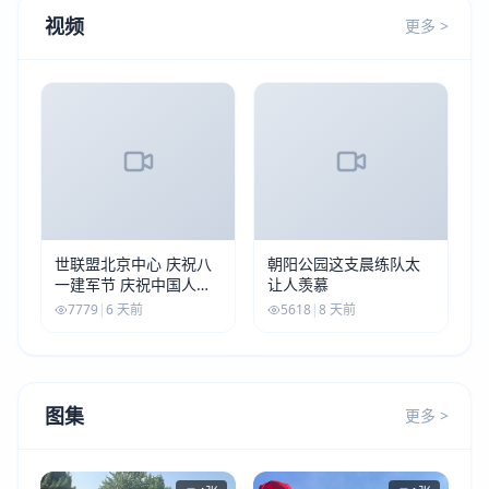
视频
更多 >
世联盟北京中心 庆祝八
朝阳公园这支晨练队太
一建军节 庆祝中国人民
让人羡慕
解放军建军99周年
7779
|
6 天前
5618
|
8 天前
图集
更多 >