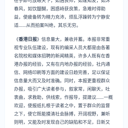
在手即可放眼天下，如遇良师，如逢知友，如沐
春风，如饮醍醐，困惑峙获良策，急难时得助
益，使疲备转为精力充沛，烦乱浮躁转为宁静安
适……从而拍案叫绝，其乐无穷。
《
香港日报
》信息量大，兼收并蓄。本报非常重
视专业队伍建设，现有的编采人员大都是由各著
名院校和媒体招聘的新闻精英，许多人既有在香
港办报的经验，又有在内地办报的经验，社内通
信、网络印刷等方面的建设日趋完善，足以保证
信息量大而又及时准确。同时，本报更重视群众
办报，吸引广大读者参与，叙家常，闲聊天，吐
衷曲，求救助，供线索，作报导，提建议……一概
欢迎，使报纸扎根于读者之中，置于群众的监督
之下，使它既能摸清社会脉搏，开阔视野，兼听
则明，又能及时发现自己的缺陷和不足，日新又