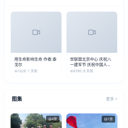
用生命影响生命 作者:泰
世联盟北京中心 庆祝八
戈尔
一建军节 庆祝中国人民
解放军建军99周年
1628
|
1 天前
8780
|
8 天前
图集
更多 >
4张
1张