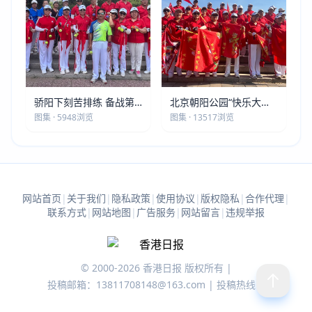
骄阳下刻苦排练 备战第
北京朝阳公园“快乐大本
五届莫斯科世界大健康运
营”建党105周年庆祝活动
图集 · 5948浏览
图集 · 13517浏览
动会
圆满落幕
网站首页
|
关于我们
|
隐私政策
|
使用协议
|
版权隐私
|
合作代理
|
联系方式
|
网站地图
|
广告服务
|
网站留言
|
违规举报
© 2000-2026 香港日报 版权所有 |
投稿邮箱：13811708148@163.com | 投稿热线：