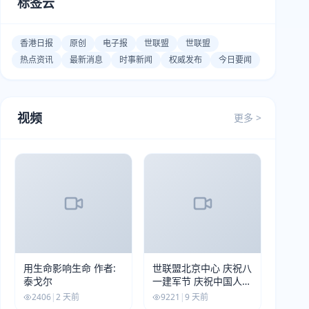
标签云
香港日报
原创
电子报
世联盟
世联盟
热点资讯
最新消息
时事新闻
权威发布
今日要闻
视频
更多 >
用生命影响生命 作者:
世联盟北京中心 庆祝八
泰戈尔
一建军节 庆祝中国人民
解放军建军99周年
2406
|
2 天前
9221
|
9 天前