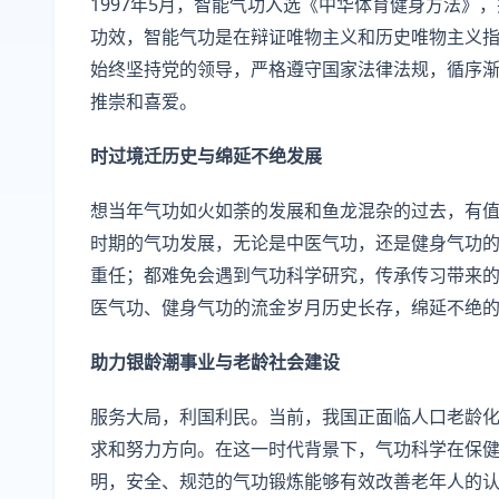
1997年5月，智能气功入选《中华体育健身方法》
功效，智能气功是在辩证唯物主义和历史唯物主义
始终坚持党的领导，严格遵守国家法律法规，循序
推崇和喜爱。
时过境迁历史与绵延不绝发展
想当年气功如火如荼的发展和鱼龙混杂的过去，有值得
时期的气功发展，无论是中医气功，还是健身气功
重任；都难免会遇到气功科学研究，传承传习带来
医气功、健身气功的流金岁月历史长存，绵延不绝
助力银龄潮事业与老龄社会建设
服务大局，利国利民。当前，我国正面临人口老龄
求和努力方向。在这一时代背景下，气功科学在保
明，安全、规范的气功锻炼能够有效改善老年人的