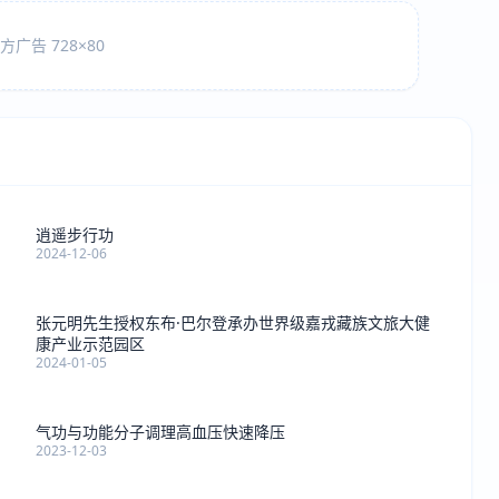
广告 728×80
逍遥步行功
2024-12-06
张元明先生授权东布·巴尔登承办世界级嘉戎藏族文旅大健
康产业示范园区
2024-01-05
气功与功能分子调理高血压快速降压
2023-12-03