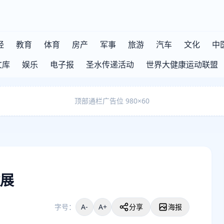
经
教育
体育
房产
军事
旅游
汽车
文化
中
文库
娱乐
电子报
圣水传递活动
世界大健康运动联盟
顶部通栏广告位 980×60
展
字号：
A-
A+
分享
海报