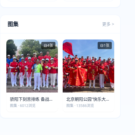
图集
更多 >
4张
1张
骄阳下刻苦排练 备战第
北京朝阳公园“快乐大本
五届莫斯科世界大健康
营”建党105周年庆祝活
图集 · 6012浏览
图集 · 13586浏览
运动会
动圆满落幕